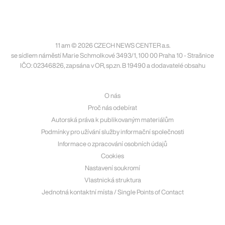
11 am © 2026 CZECH NEWS CENTER a.s.
se sídlem náměstí Marie Schmolkové 3493/1, 100 00 Praha 10 - Strašnice
IČO: 02346826, zapsána v OR, sp.zn. B 19490 a dodavatelé obsahu
O nás
Proč nás odebírat
Autorská práva k publikovaným materiálům
Podmínky pro užívání služby informační společnosti
Informace o zpracování osobních údajů
Cookies
Nastavení soukromí
Vlastnická struktura
Jednotná kontaktní místa / Single Points of Contact