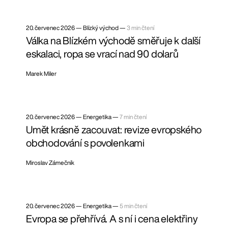
20. červenec 2026
—
Blízký východ —
3 min čtení
Válka na Blízkém východě směřuje k další
eskalaci, ropa se vrací nad 90 dolarů
Marek Miler
20. červenec 2026
—
Energetika —
7 min čtení
Umět krásně zacouvat: revize evropského
obchodování s povolenkami
Miroslav Zámečník
20. červenec 2026
—
Energetika —
5 min čtení
Evropa se přehřívá. A s ní i cena elektřiny