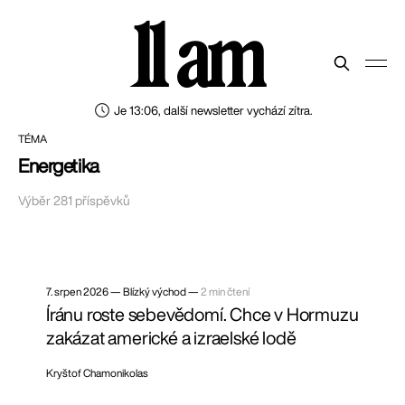
11 am
Je 13:06, další newsletter vychází zítra.
TÉMA
Energetika
Výběr 281 příspěvků
7. srpen 2026
—
Blízký východ —
2 min čtení
Íránu roste sebevědomí. Chce v Hormuzu
zakázat americké a izraelské lodě
Kryštof Chamonikolas