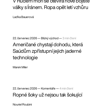
V Rudém moři se otevírá nové bojiště
války s Íránem. Ropa opět letí vzhůru
Laďka Bauerová
22. červenec 2026
—
Blízký východ —
3 min čtení
Američané chystají dohodu, která
Saúdům zpřístupní jejich jaderné
technologie
Marek Miler
22. červenec 2026
—
Komentáře —
4 min čtení
Ropné šoky už nejsou tak šokující
Nouriel Roubini