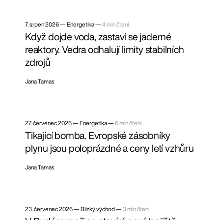
7. srpen 2026
—
Energetika —
4 min čtení
Když dojde voda, zastaví se jaderné
reaktory. Vedra odhalují limity stabilních
zdrojů
Jana Tamas
27. červenec 2026
—
Energetika —
6 min čtení
Tikající bomba. Evropské zásobníky
plynu jsou poloprázdné a ceny letí vzhůru
Jana Tamas
23. červenec 2026
—
Blízký východ —
3 min čtení