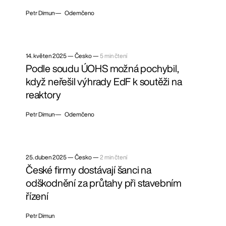
Petr Dimun
— Odemčeno
14. květen 2025
—
Česko —
5 min čtení
Podle soudu ÚOHS možná pochybil,
když neřešil výhrady EdF k soutěži na
reaktory
Petr Dimun
— Odemčeno
25. duben 2025
—
Česko —
2 min čtení
České firmy dostávají šanci na
odškodnění za průtahy při stavebním
řízení
Petr Dimun