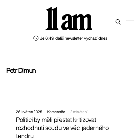
11 am
Je 6:49, další newsletter vychází dnes
Petr Dimun
26. květen 2025
—
Komentáře —
2 min čtení
Politici by měli přestat kritizovat
rozhodnutí soudu ve věci jaderného
tendru