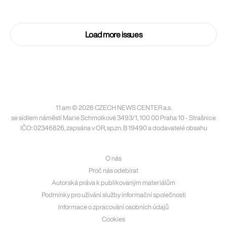
Load more issues
11 am © 2026 CZECH NEWS CENTER a.s.
se sídlem náměstí Marie Schmolkové 3493/1, 100 00 Praha 10 - Strašnice
IČO: 02346826, zapsána v OR, sp.zn. B 19490 a dodavatelé obsahu
O nás
Proč nás odebírat
Autorská práva k publikovaným materiálům
Podmínky pro užívání služby informační společnosti
Informace o zpracování osobních údajů
Cookies