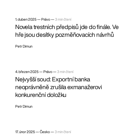
1. duben 2025
—
Právo —
3 min čtení
Novela trestních předpisů jde do finále. Ve
hře jsou desítky pozměňovacích návrhů
Petr Dimun
4. březen 2025
—
Právo —
3 min čtení
Nejvyšší soud: Exportní banka
neoprávněně zrušila exmanažerovi
konkurenční doložku
Petr Dimun
17. únor 2025
—
Česko —
3 min čtení