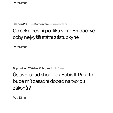
Petr Dimun
9. leden 2025
—
Komentáře —
4 min čtení
Co čeká trestní politiku v éře Bradáčové
coby nejvyšší státní zástupkyně
Petr Dimun
17. prosinec 2024
—
Právo —
3 min čtení
Ústavní soud shodil lex Babiš II. Proč to
bude mít zásadní dopad na tvorbu
zákonů?
Petr Dimun