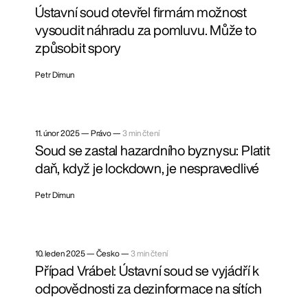
Ústavní soud otevřel firmám možnost
vysoudit náhradu za pomluvu. Může to
způsobit spory
Petr Dimun
11. únor 2025
—
Právo —
3 min čtení
Soud se zastal hazardního byznysu: Platit
daň, když je lockdown, je nespravedlivé
Petr Dimun
10. leden 2025
—
Česko —
3 min čtení
Případ Vrábel: Ústavní soud se vyjádří k
odpovědnosti za dezinformace na sítích