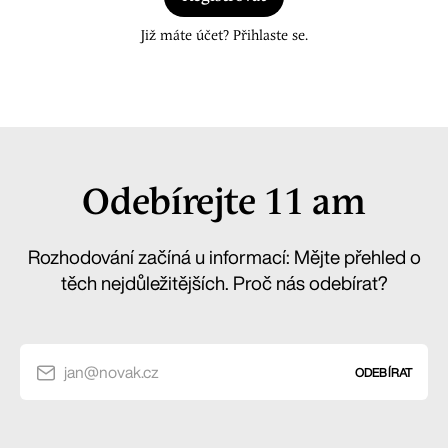
Již máte účet? Přihlaste se.
Odebírejte 11 am
Rozhodování začíná u informací: Mějte přehled o
těch nejdůležitějších. Proč nás odebírat?
jan@novak.cz
ODEBÍRAT