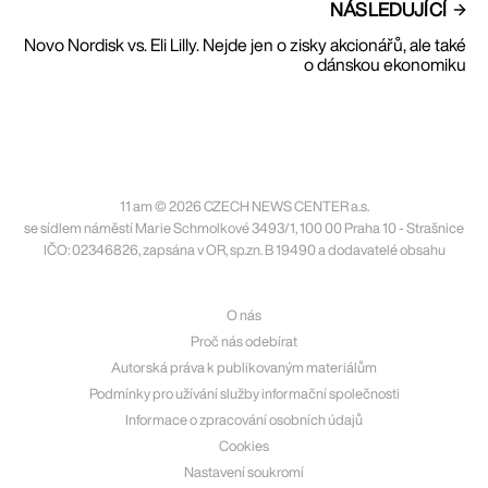
NÁSLEDUJÍCÍ
Novo Nordisk vs. Eli Lilly. Nejde jen o zisky akcionářů, ale také
o dánskou ekonomiku
11 am © 2026 CZECH NEWS CENTER a.s.
se sídlem náměstí Marie Schmolkové 3493/1, 100 00 Praha 10 - Strašnice
IČO: 02346826, zapsána v OR, sp.zn. B 19490 a dodavatelé obsahu
O nás
Proč nás odebírat
Autorská práva k publikovaným materiálům
Podmínky pro užívání služby informační společnosti
Informace o zpracování osobních údajů
Cookies
Nastavení soukromí