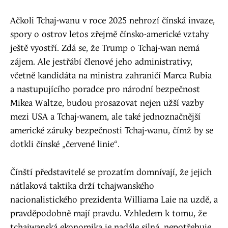
Ačkoli Tchaj-wanu v roce 2025 nehrozí čínská invaze,
spory o ostrov letos zřejmě čínsko-americké vztahy
ještě vyostří. Zdá se, že Trump o Tchaj-wan nemá
zájem. Ale jestřábí členové jeho administrativy,
včetně kandidáta na ministra zahraničí Marca Rubia
a nastupujícího poradce pro národní bezpečnost
Mikea Waltze, budou prosazovat nejen užší vazby
mezi USA a Tchaj-wanem, ale také jednoznačnější
americké záruky bezpečnosti Tchaj-wanu, čímž by se
dotkli čínské „červené linie“.
Čínští představitelé se prozatím domnívají, že jejich
nátlaková taktika drží tchajwanského
nacionalistického prezidenta Williama Laie na uzdě, a
pravděpodobně mají pravdu. Vzhledem k tomu, že
tchajwanská ekonomika je nadále silná, nepotřebuje