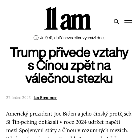
11 am
Je 9:41, další newsletter vychází dnes
Trump přivede vztahy
s Čínou zpět na
válečnou stezku
27. leden 2025 |
Ian Bremmer
Americký prezident
Joe Biden
a jeho čínský protějšek
Si Ťin-pching dokázali v roce 2024 udržet napětí
mezi Spojenými státy a Čínou v rozumných mezích.