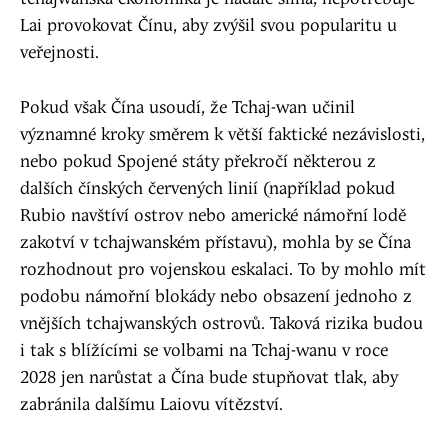
Lai provokovat Čínu, aby zvýšil svou popularitu u
veřejnosti.
Pokud však Čína usoudí, že Tchaj-wan učinil
významné kroky směrem k větší faktické nezávislosti,
nebo pokud Spojené státy překročí některou z
dalších čínských červených linií (například pokud
Rubio navštíví ostrov nebo americké námořní lodě
zakotví v tchajwanském přístavu), mohla by se Čína
rozhodnout pro vojenskou eskalaci. To by mohlo mít
podobu námořní blokády nebo obsazení jednoho z
vnějších tchajwanských ostrovů. Taková rizika budou
i tak s blížícími se volbami na Tchaj-wanu v roce
2028 jen narůstat a Čína bude stupňovat tlak, aby
zabránila dalšímu Laiovu vítězství.