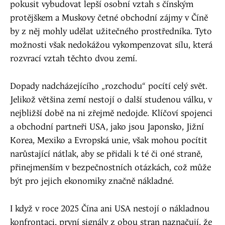
pokusit vybudovat lepší osobní vztah s čínským
protějškem a Muskovy četné obchodní zájmy v Číně
by z něj mohly udělat užitečného prostředníka. Tyto
možnosti však nedokážou vykompenzovat sílu, která
rozvrací vztah těchto dvou zemí.
Dopady nadcházejícího „rozchodu“ pocítí celý svět.
Jelikož většina zemí nestojí o další studenou válku, v
nejbližší době na ni zřejmě nedojde. Klíčoví spojenci
a obchodní partneři USA, jako jsou Japonsko, Jižní
Korea, Mexiko a Evropská unie, však mohou pocítit
narůstající nátlak, aby se přidali k té či oné straně,
přinejmenším v bezpečnostních otázkách, což může
být pro jejich ekonomiky značně nákladné.
I když v roce 2025 Čína ani USA nestojí o nákladnou
konfrontaci, první signály z obou stran naznačují, že