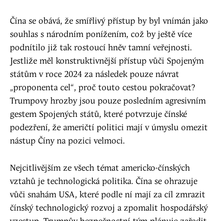
Čína se obává, že smířlivý přístup by byl vnímán jako
souhlas s národním ponížením, což by ještě více
podnítilo již tak rostoucí hněv tamní veřejnosti.
Jestliže měl konstruktivnější přístup vůči Spojeným
státům v roce 2024 za následek pouze návrat
„proponenta cel“, proč touto cestou pokračovat?
Trumpovy hrozby jsou pouze posledním agresivním
gestem Spojených států, které potvrzuje čínské
podezření, že američtí politici mají v úmyslu omezit
nástup Číny na pozici velmoci.
Nejcitlivějším ze všech témat americko-čínských
vztahů je technologická politika. Čína se ohrazuje
vůči snahám USA, které podle ní mají za cíl zmrazit
čínský technologický rozvoj a zpomalit hospodářský