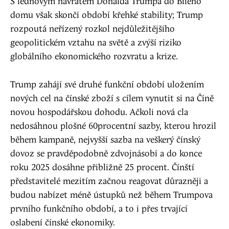
S lednovým návratem Donalda Trumpa do Bílého
domu však skončí období křehké stability; Trump
rozpoutá neřízený rozkol nejdůležitějšího
geopolitickém vztahu na světě a zvýší riziko
globálního ekonomického rozvratu a krize.
Trump zahájí své druhé funkční období uložením
nových cel na čínské zboží s cílem vynutit si na Číně
novou hospodářskou dohodu. Ačkoli nová cla
nedosáhnou plošné 60procentní sazby, kterou hrozil
během kampaně, nejvyšší sazba na veškerý čínský
dovoz se pravděpodobně zdvojnásobí a do konce
roku 2025 dosáhne přibližně 25 procent. Čínští
představitelé mezitím začnou reagovat důrazněji a
budou nabízet méně ústupků než během Trumpova
prvního funkčního období, a to i přes trvající
oslabení čínské ekonomiky.