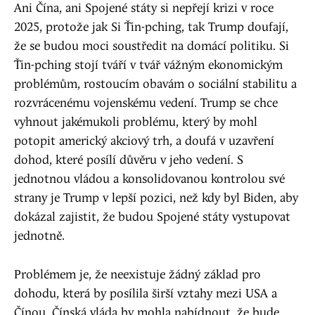
Ani Čína, ani Spojené státy si nepřejí krizi v roce
2025, protože jak Si Ťin-pching, tak Trump doufají,
že se budou moci soustředit na domácí politiku. Si
Ťin-pching stojí tváří v tvář vážným ekonomickým
problémům, rostoucím obavám o sociální stabilitu a
rozvrácenému vojenskému vedení. Trump se chce
vyhnout jakémukoli problému, který by mohl
potopit americký akciový trh, a doufá v uzavření
dohod, které posílí důvěru v jeho vedení. S
jednotnou vládou a konsolidovanou kontrolou své
strany je Trump v lepší pozici, než kdy byl Biden, aby
dokázal zajistit, že budou Spojené státy vystupovat
jednotně.
Problémem je, že neexistuje žádný základ pro
dohodu, která by posílila širší vztahy mezi USA a
Čínou. Čínská vláda by mohla nabídnout, že bude