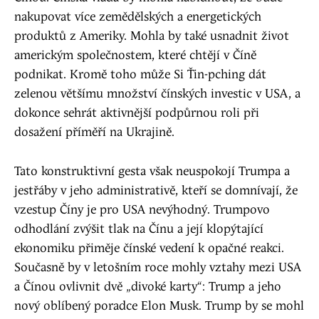
nakupovat více zemědělských a energetických
produktů z Ameriky. Mohla by také usnadnit život
americkým společnostem, které chtějí v Číně
podnikat. Kromě toho může Si Ťin-pching dát
zelenou většímu množství čínských investic v USA, a
dokonce sehrát aktivnější podpůrnou roli při
dosažení příměří na Ukrajině.
Tato konstruktivní gesta však neuspokojí Trumpa a
jestřáby v jeho administrativě, kteří se domnívají, že
vzestup Číny je pro USA nevýhodný. Trumpovo
odhodlání zvýšit tlak na Čínu a její klopýtající
ekonomiku přiměje čínské vedení k opačné reakci.
Současně by v letošním roce mohly vztahy mezi USA
a Čínou ovlivnit dvě „divoké karty“: Trump a jeho
nový oblíbený poradce Elon Musk. Trump by se mohl