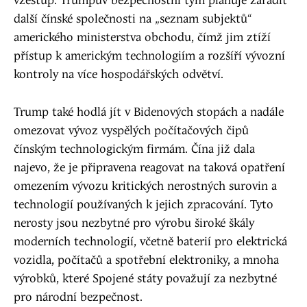
vzestup. Trumpův bezpečnostní tým plánuje zařadit
další čínské společnosti na „seznam subjektů“
amerického ministerstva obchodu, čímž jim ztíží
přístup k americkým technologiím a rozšíří vývozní
kontroly na více hospodářských odvětví.
Trump také hodlá jít v Bidenových stopách a nadále
omezovat vývoz vyspělých počítačových čipů
čínským technologickým firmám. Čína již dala
najevo, že je připravena reagovat na taková opatření
omezením vývozu kritických nerostných surovin a
technologií používaných k jejich zpracování. Tyto
nerosty jsou nezbytné pro výrobu široké škály
moderních technologií, včetně baterií pro elektrická
vozidla, počítačů a spotřební elektroniky, a mnoha
výrobků, které Spojené státy považují za nezbytné
pro národní bezpečnost.