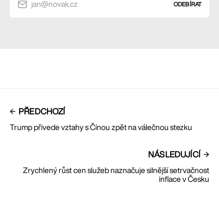
jan@novak.cz
ODEBÍRAT
PŘEDCHOZÍ
Trump přivede vztahy s Čínou zpět na válečnou stezku
NÁSLEDUJÍCÍ
Zrychlený růst cen služeb naznačuje silnější setrvačnost
inflace v Česku