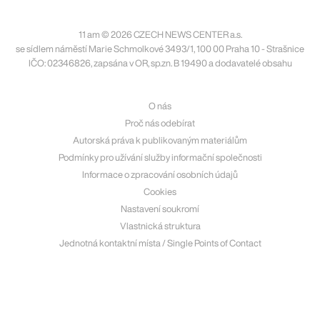
11 am © 2026 CZECH NEWS CENTER a.s.
se sídlem náměstí Marie Schmolkové 3493/1, 100 00 Praha 10 - Strašnice
IČO: 02346826, zapsána v OR, sp.zn. B 19490 a dodavatelé obsahu
O nás
Proč nás odebírat
Autorská práva k publikovaným materiálům
Podmínky pro užívání služby informační společnosti
Informace o zpracování osobních údajů
Cookies
Nastavení soukromí
Vlastnická struktura
Jednotná kontaktní místa / Single Points of Contact