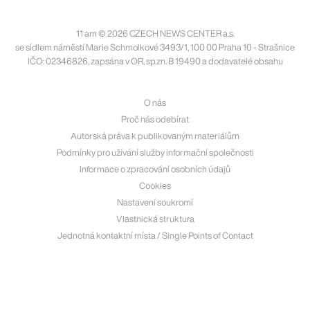
11 am © 2026 CZECH NEWS CENTER a.s.
se sídlem náměstí Marie Schmolkové 3493/1, 100 00 Praha 10 - Strašnice
IČO: 02346826, zapsána v OR, sp.zn. B 19490 a dodavatelé obsahu
O nás
Proč nás odebírat
Autorská práva k publikovaným materiálům
Podmínky pro užívání služby informační společnosti
Informace o zpracování osobních údajů
Cookies
Nastavení soukromí
Vlastnická struktura
Jednotná kontaktní místa / Single Points of Contact