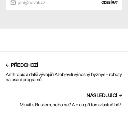
jan@novak.cz
ODEBÍRAT
PŘEDCHOZÍ
Anthropic a další vývojáři AI objevili výnosný byznys – roboty
na psaní programů
NÁSLEDUJÍCÍ
Mluvit s Ruskem, nebo ne? A o co při tom vlastně běží