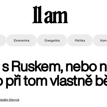
11 am
Ekonomika
Energetika
Politika
Kom
t s Ruskem, nebo n
 při tom vlastně b
Ondřej Ditrych