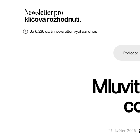
Je 5:26, další newsletter vychází dnes
Podcast
Mluvi
co
26. květen 2026 |