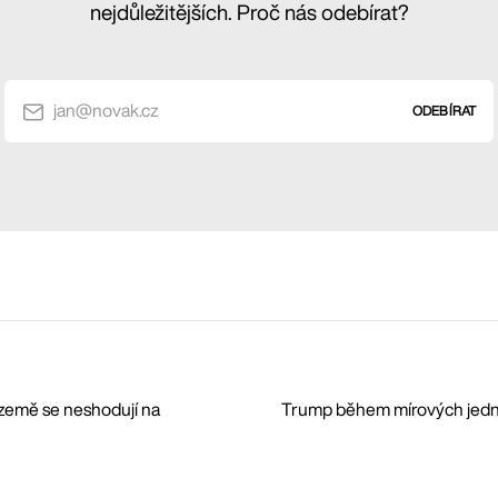
nejdůležitějších. Proč nás odebírat?
jan@novak.cz
ODEBÍRAT
 země se neshodují na
Trump během mírových jednání