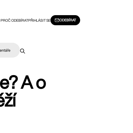
ODEBÍRAT
PROČ ODEBÍRAT
PŘIHLÁSIT SE
entáře
e? A o
ěží