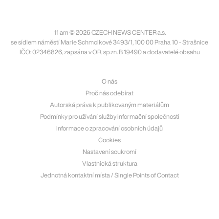
11 am © 2026 CZECH NEWS CENTER a.s.
se sídlem náměstí Marie Schmolkové 3493/1, 100 00 Praha 10 - Strašnice
IČO: 02346826, zapsána v OR, sp.zn. B 19490 a dodavatelé obsahu
O nás
Proč nás odebírat
Autorská práva k publikovaným materiálům
Podmínky pro užívání služby informační společnosti
Informace o zpracování osobních údajů
Cookies
Nastavení soukromí
Vlastnická struktura
Jednotná kontaktní místa / Single Points of Contact