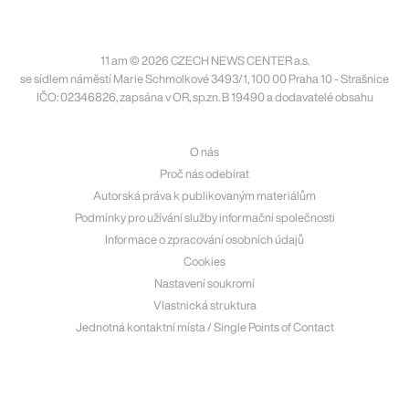
11 am © 2026 CZECH NEWS CENTER a.s.
se sídlem náměstí Marie Schmolkové 3493/1, 100 00 Praha 10 - Strašnice
IČO: 02346826, zapsána v OR, sp.zn. B 19490 a dodavatelé obsahu
O nás
Proč nás odebírat
Autorská práva k publikovaným materiálům
Podmínky pro užívání služby informační společnosti
Informace o zpracování osobních údajů
Cookies
Nastavení soukromí
Vlastnická struktura
Jednotná kontaktní místa / Single Points of Contact