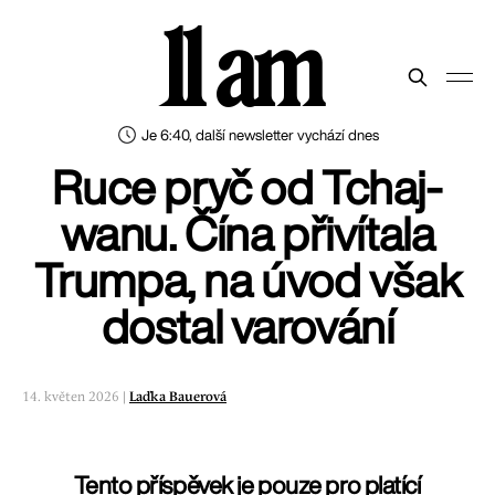
11 am
Je 6:40, další newsletter vychází dnes
Ruce pryč od Tchaj-
wanu. Čína přivítala
Trumpa, na úvod však
dostal varování
14. květen 2026 |
Laďka Bauerová
Tento příspěvek je pouze pro platící