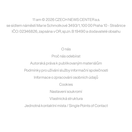
11 am © 2026 CZECH NEWS CENTER a.s.
se sídlem náměstí Marie Schmolkové 3493/1, 100 00 Praha 10 - Strašnice
IČO: 02346826, zapsána v OR, sp.zn. B 19490 a dodavatelé obsahu
O nás
Proč nás odebírat
Autorská práva k publikovaným materiálům
Podmínky pro užívání služby informační společnosti
Informace o zpracování osobních údajů
Cookies
Nastavení soukromí
Vlastnická struktura
Jednotná kontaktní místa / Single Points of Contact