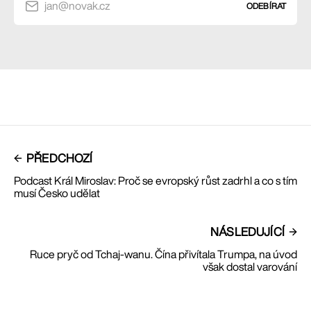
jan@novak.cz
ODEBÍRAT
PŘEDCHOZÍ
Podcast Král Miroslav: Proč se evropský růst zadrhl a co s tím
musí Česko udělat
NÁSLEDUJÍCÍ
Ruce pryč od Tchaj-wanu. Čína přivítala Trumpa, na úvod
však dostal varování