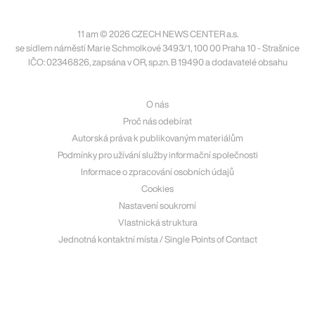
11 am © 2026 CZECH NEWS CENTER a.s.
se sídlem náměstí Marie Schmolkové 3493/1, 100 00 Praha 10 - Strašnice
IČO: 02346826, zapsána v OR, sp.zn. B 19490 a dodavatelé obsahu
O nás
Proč nás odebírat
Autorská práva k publikovaným materiálům
Podmínky pro užívání služby informační společnosti
Informace o zpracování osobních údajů
Cookies
Nastavení soukromí
Vlastnická struktura
Jednotná kontaktní místa / Single Points of Contact