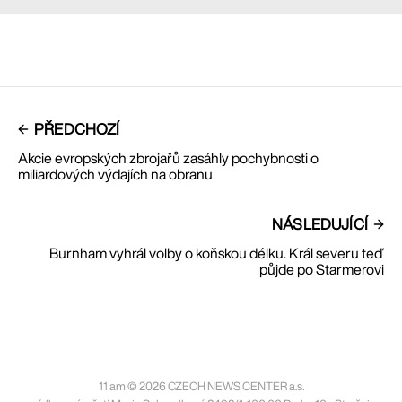
PŘEDCHOZÍ
Akcie evropských zbrojařů zasáhly pochybnosti o
miliardových výdajích na obranu
NÁSLEDUJÍCÍ
Burnham vyhrál volby o koňskou délku. Král severu teď
půjde po Starmerovi
11 am © 2026 CZECH NEWS CENTER a.s.