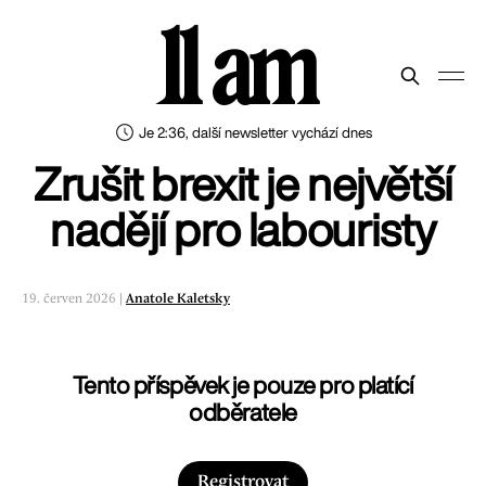
11 am
Je 2:36, další newsletter vychází dnes
Zrušit brexit je největší
nadějí pro labouristy
19. červen 2026 |
Anatole Kaletsky
Tento příspěvek je pouze pro platící
odběratele
Registrovat