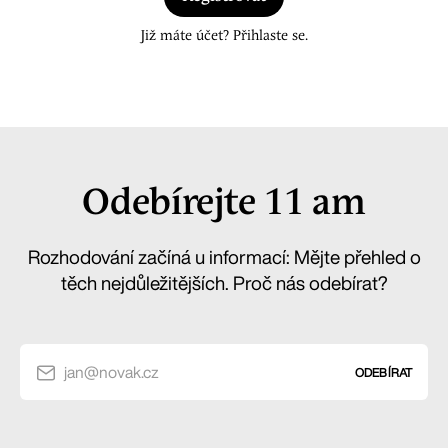
Již máte účet? Přihlaste se.
Odebírejte 11 am
Rozhodování začíná u informací: Mějte přehled o
těch nejdůležitějších. Proč nás odebírat?
jan@novak.cz
ODEBÍRAT