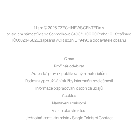
11 am © 2026 CZECH NEWS CENTER a.s.
se sídlem náměstí Marie Schmolkové 3493/1, 100 00 Praha 10 - Strašnice
IČO: 02346826, zapsána v OR, sp.zn. B 19490 a dodavatelé obsahu
O nás
Proč nás odebírat
Autorská práva k publikovaným materiálům
Podmínky pro užívání služby informační společnosti
Informace o zpracování osobních údajů
Cookies
Nastavení soukromí
Vlastnická struktura
Jednotná kontaktní místa / Single Points of Contact