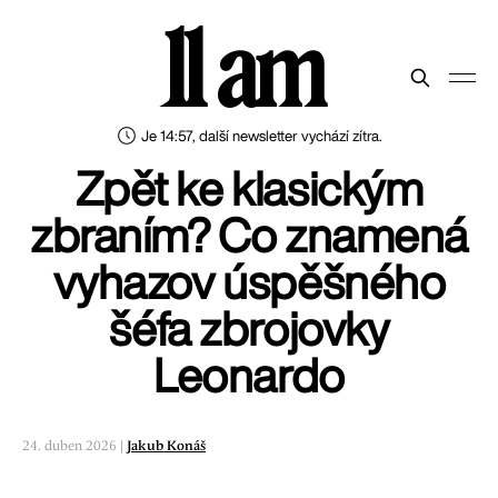
11 am
Je 14:57, další newsletter vychází zítra.
Zpět ke klasickým
zbraním? Co znamená
vyhazov úspěšného
šéfa zbrojovky
Leonardo
24. duben 2026 |
Jakub Konáš