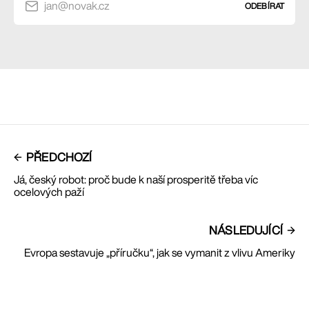
jan@novak.cz
ODEBÍRAT
PŘEDCHOZÍ
Já, český robot: proč bude k naší prosperitě třeba víc
ocelových paží
NÁSLEDUJÍCÍ
Evropa sestavuje „příručku“, jak se vymanit z vlivu Ameriky