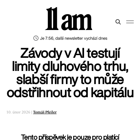
11 am
Je 7:56, další newsletter vychází dnes
Závody v AI testují
limity dluhového trhu,
slabší firmy to může
odstřihnout od kapitálu
10. únor 2026 |
Tomáš Pfeiler
Tento příspěvek je pouze pro platící