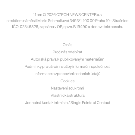
11 am © 2026 CZECH NEWS CENTER a.s.
se sídlem náměstí Marie Schmolkové 3493/1, 100 00 Praha 10 - Strašnice
IČO: 02346826, zapsána v OR, sp.zn. B 19490 a dodavatelé obsahu
O nás
Proč nás odebírat
Autorská práva k publikovaným materiálům
Podmínky pro užívání služby informační společnosti
Informace o zpracování osobních údajů
Cookies
Nastavení soukromí
Vlastnická struktura
Jednotná kontaktní místa / Single Points of Contact