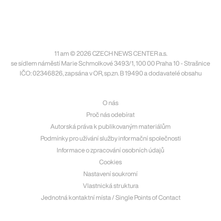
11 am © 2026 CZECH NEWS CENTER a.s.
se sídlem náměstí Marie Schmolkové 3493/1, 100 00 Praha 10 - Strašnice
IČO: 02346826, zapsána v OR, sp.zn. B 19490 a dodavatelé obsahu
O nás
Proč nás odebírat
Autorská práva k publikovaným materiálům
Podmínky pro užívání služby informační společnosti
Informace o zpracování osobních údajů
Cookies
Nastavení soukromí
Vlastnická struktura
Jednotná kontaktní místa / Single Points of Contact