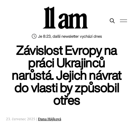
11 am
Je 8:23, další newsletter vychází dnes
Závislost Evropy na
práci Ukrajinců
narůstá. Jejich návrat
do vlasti by způsobil
otřes
23. červenec 2025 |
Dana Hájková