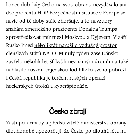
konec dob, kdy Česko na svou obranu nevydávalo ani
dvě procenta HDP. Bezpečnostní situace v Evropě se
navíc od té doby stále zhoršuje, a to navzdory
snahám amerického prezidenta Donalda Trumpa
zprostředkovat mír mezi Moskvou a Kyjevem. V září
Rusko hned
několikrát narušilo vzdušný prostor
členských států NATO. Minulý týden zase Dánsko
zavřelo několik letišť kvůli neznámým dronům a také
nahlásilo
ruskou
vojenskou loď blízko svého pobřeží.
I Česká republika je terčem ruských operací –
hackerských
útoků
a
kyberšpionáže.
Česko zbrojí
Zástupci armády a představitelé ministerstva obrany
dlouhodobě upozorňují, že Česko po dlouhá léta na