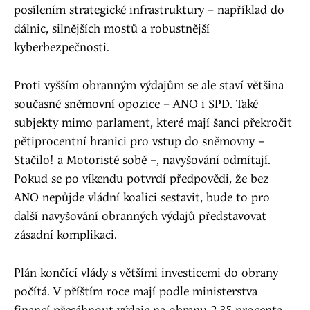
posílením strategické infrastruktury – například do
dálnic, silnějších mostů a robustnější
kyberbezpečnosti.
Proti vyšším obranným výdajům se ale staví většina
současné sněmovní opozice – ANO i SPD. Také
subjekty mimo parlament, které mají šanci překročit
pětiprocentní hranici pro vstup do sněmovny –
Stačilo! a Motoristé sobě –, navyšování odmítají.
Pokud se po víkendu potvrdí předpovědi, že bez
ANO nepůjde vládní koalici sestavit, bude to pro
další navyšování obranných výdajů představovat
zásadní komplikaci.
Plán končící vlády s většími investicemi do obrany
počítá. V příštím roce mají podle ministerstva