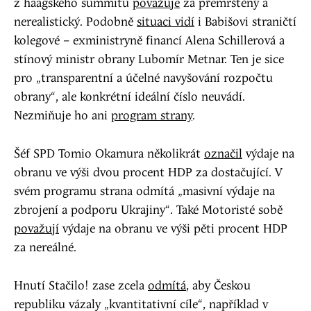
z haagského summitu
považuje
za přemrštěný a
nerealistický. Podobně
situaci vidí
i Babišovi straničtí
kolegové – exministryně financí Alena Schillerová a
stínový ministr obrany Lubomír Metnar. Ten je sice
pro „transparentní a účelné navyšování rozpočtu
obrany“, ale konkrétní ideální číslo neuvádí.
Nezmiňuje ho ani
program strany
.
Šéf SPD Tomio Okamura několikrát
označil
výdaje na
obranu ve výši dvou procent HDP za dostačující. V
svém programu strana odmítá „masivní výdaje na
zbrojení a podporu Ukrajiny“. Také Motoristé sobě
považují
výdaje na obranu ve výši pěti procent HDP
za nereálné.
Hnutí Stačilo! zase zcela
odmítá
, aby Českou
republiku vázaly „kvantitativní cíle“, například v