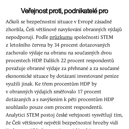
Veřejnost proti, podnikatelé pro
Ačkoli se bezpečnostní situace v Evropě zásadně
zhoršila, Češi většinově navyšování obranných výdajů
nepodporují. Podle
průzkumu
společnosti STEM
z letošního června by 34 procent dotazovaných
zachovalo výdaje na obranu na současných dvou
procentech HDP. Dalších 22 procent respondentů
považuje obranné výdaje za přehnané a za současné
ekonomické situace by dotázaní investované peníze
využili jinak. Ke třem procentům HDP by
v obranných výdajích směřovalo 17 procent
dotázaných a s navýšením k pěti procentům HDP
souhlasilo pouze osm procent respondentů.
Analytici STEM postoj české veřejnosti vysvětlují tím,
že Češi většinově největší bezpečnostní hrozby vidí