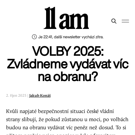
11 am
Je 22:41, další newsletter vychází zítra.
VOLBY 2025:
Zvládneme vydávat víc
na obranu?
2. říjen 2025 |
Jakub Konáš
Kvůli napjaté bezpečnostní situaci české vládní
strany slibují, že pokud zůstanou u moci, po volbách
budou na obranu vydávat víc peněz než dosud. To si