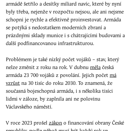
armádě šetřilo a desítky miliard navíc, které by nyní
byly třeba, nejenže v rozpočtu nejsou, ale ani nejsme
schopni je rychle a efektivně proinvestovat. Armáda
se potýká s nedostatkem moderních zbraní a
prázdnými sklady munice i s chátrajícími budovami a
další podfinancovanou infrastrukturou.
Problémem je také nízký počet vojáků – stav, který
nelze změnit z roku na rok. V dubnu
měla
česká
armáda 23 700 vojáků z povolání. Jejich počet
má
vzrůst
na 30 tisíc do roku 2030. To znamená, že
současná bojeschopná armáda, i s několika tisíci
lidmi v záloze, by zaplnila ani ne polovinu
Václavského náměstí.
V roce 2023 prošel
zákon
o financování obrany České