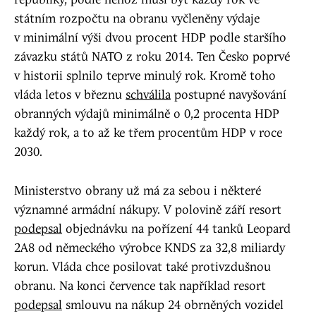
republiky, podle něhož musí být každý rok ve
státním rozpočtu na obranu vyčleněny výdaje
v minimální výši dvou procent HDP podle staršího
závazku států NATO z roku 2014. Ten Česko poprvé
v historii splnilo teprve minulý rok. Kromě toho
vláda letos v březnu
schválila
postupné navyšování
obranných výdajů minimálně o 0,2 procenta HDP
každý rok, a to až ke třem procentům HDP v roce
2030.
Ministerstvo obrany už má za sebou i některé
významné armádní nákupy. V polovině září resort
podepsal
objednávku na pořízení 44 tanků Leopard
2A8 od německého výrobce KNDS za 32,8 miliardy
korun. Vláda chce posilovat také protivzdušnou
obranu. Na konci července tak například resort
podepsal
smlouvu na nákup 24 obrněných vozidel