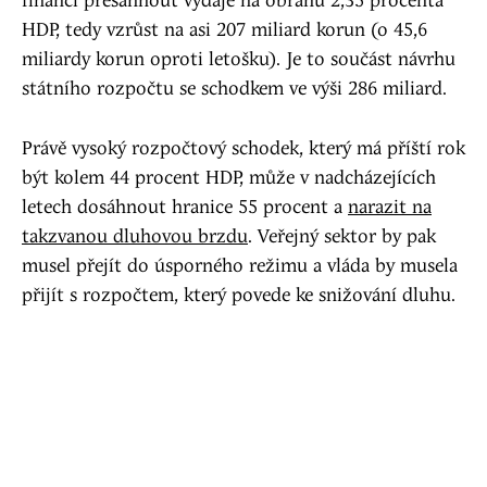
financí přesáhnout výdaje na obranu 2,35 procenta
HDP, tedy vzrůst na asi 207 miliard korun (o 45,6
miliardy korun oproti letošku). Je to součást návrhu
státního rozpočtu se schodkem ve výši 286 miliard.
Právě vysoký rozpočtový schodek, který má příští rok
být kolem 44 procent HDP, může v nadcházejících
letech dosáhnout hranice 55 procent a
narazit na
takzvanou dluhovou brzdu
. Veřejný sektor by pak
musel přejít do úsporného režimu a vláda by musela
přijít s rozpočtem, který povede ke snižování dluhu.