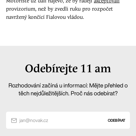
Motoristé už dali najevo, že by raději
akceptovali
provizorium
,
než by zvedli ruku pro rozpočet
navržený končící Fialovou vládou.
Odebírejte 11 am
Rozhodování začíná u informací: Mějte přehled o
těch nejdůležitějších. Proč nás odebírat?
jan@novak.cz
ODEBÍRAT