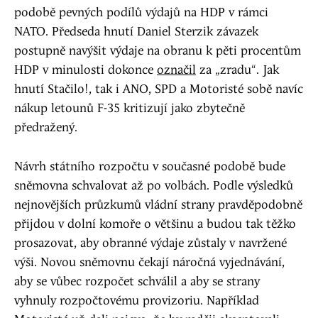
podobě pevných podílů výdajů na HDP v rámci
NATO. Předseda hnutí Daniel Sterzik závazek
postupně navýšit výdaje na obranu k pěti procentům
HDP v minulosti dokonce
označil
za „zradu“. Jak
hnutí Stačilo!, tak i ANO, SPD a Motoristé sobě navíc
nákup letounů F-35 kritizují jako zbytečně
předražený.
Návrh státního rozpočtu v současné podobě bude
sněmovna schvalovat až po volbách. Podle výsledků
nejnovějších průzkumů vládní strany pravděpodobně
přijdou v dolní komoře o většinu a budou tak těžko
prosazovat, aby obranné výdaje zůstaly v navržené
výši. Novou sněmovnu čekají náročná vyjednávání,
aby se vůbec rozpočet schválil a aby se strany
vyhnuly rozpočtovému provizoriu. Například