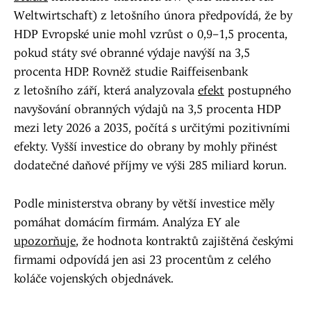
Weltwirtschaft) z letošního února předpovídá, že by
HDP Evropské unie mohl vzrůst o 0,9–1,5 procenta,
pokud státy své obranné výdaje navýší na 3,5
procenta HDP. Rovněž studie Raiffeisenbank
z letošního září, která analyzovala
efekt
postupného
navyšování obranných výdajů na 3,5 procenta HDP
mezi lety 2026 a 2035, počítá s určitými pozitivními
efekty. Vyšší investice do obrany by mohly přinést
dodatečné daňové příjmy ve výši 285 miliard korun.
Podle ministerstva obrany by větší investice měly
pomáhat domácím firmám. Analýza EY ale
upozorňuje
, že hodnota kontraktů zajištěná českými
firmami odpovídá jen asi 23 procentům z celého
koláče vojenských objednávek.