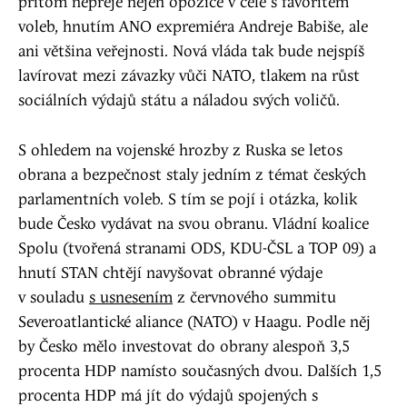
přitom nepřeje nejen opozice v čele s favoritem
voleb, hnutím ANO expremiéra Andreje Babiše, ale
ani většina veřejnosti. Nová vláda tak bude nejspíš
lavírovat mezi závazky vůči NATO, tlakem na růst
sociálních výdajů státu a náladou svých voličů.
S ohledem na vojenské hrozby z Ruska se letos
obrana a bezpečnost staly jedním z témat českých
parlamentních voleb. S tím se pojí i otázka, kolik
bude Česko vydávat na svou obranu. Vládní koalice
Spolu (tvořená stranami ODS, KDU-ČSL a TOP 09) a
hnutí STAN chtějí navyšovat obranné výdaje
v souladu
s usnesením
z červnového summitu
Severoatlantické aliance (NATO) v Haagu. Podle něj
by Česko mělo investovat do obrany alespoň 3,5
procenta HDP namísto současných dvou. Dalších 1,5
procenta HDP má jít do výdajů spojených s