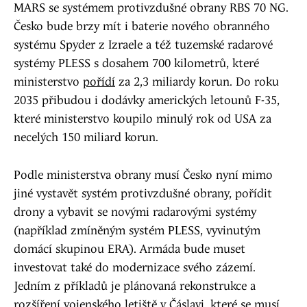
MARS se systémem protivzdušné obrany RBS 70 NG.
Česko bude brzy mít i baterie nového obranného
systému Spyder z Izraele a též tuzemské radarové
systémy PLESS s dosahem 700 kilometrů, které
ministerstvo
pořídí
za 2,3 miliardy korun. Do roku
2035 přibudou i dodávky amerických letounů F-35,
které ministerstvo koupilo minulý rok od USA za
necelých 150 miliard korun.
Podle ministerstva obrany musí Česko nyní mimo
jiné vystavět systém protivzdušné obrany, pořídit
drony a vybavit se novými radarovými systémy
(například zmíněným systém PLESS, vyvinutým
domácí skupinou ERA). Armáda bude muset
investovat také do modernizace svého zázemí.
Jedním z příkladů je plánovaná rekonstrukce a
rozšíření vojenského letiště v Čáslavi, které se musí