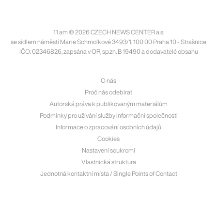
11 am © 2026 CZECH NEWS CENTER a.s.
se sídlem náměstí Marie Schmolkové 3493/1, 100 00 Praha 10 - Strašnice
IČO: 02346826, zapsána v OR, sp.zn. B 19490 a dodavatelé obsahu
O nás
Proč nás odebírat
Autorská práva k publikovaným materiálům
Podmínky pro užívání služby informační společnosti
Informace o zpracování osobních údajů
Cookies
Nastavení soukromí
Vlastnická struktura
Jednotná kontaktní místa / Single Points of Contact