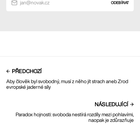
jan@novak.cz
ODEBÍRAT
PŘEDCHOZÍ
Aby člověk byl svobodný, musí z něho jít strach aneb Zrod
evropské jaderné síly
NÁSLEDUJÍCÍ
Paradox hojnosti: svoboda nestírá rozdíly mezi pohlavími,
naopak je zdůrazňuje