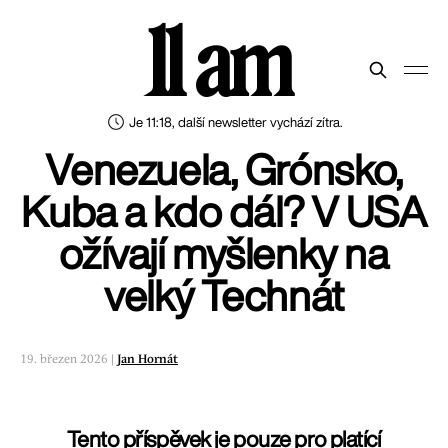
11 am
Je 11:18, další newsletter vychází zítra.
Venezuela, Grónsko,
Kuba a kdo dál? V USA
ožívají myšlenky na
velký Technát
19. březen 2026 |
Jan Hornát
Tento příspěvek je pouze pro platící