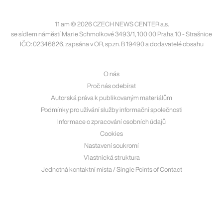
11 am © 2026 CZECH NEWS CENTER a.s.
se sídlem náměstí Marie Schmolkové 3493/1, 100 00 Praha 10 - Strašnice
IČO: 02346826, zapsána v OR, sp.zn. B 19490 a dodavatelé obsahu
O nás
Proč nás odebírat
Autorská práva k publikovaným materiálům
Podmínky pro užívání služby informační společnosti
Informace o zpracování osobních údajů
Cookies
Nastavení soukromí
Vlastnická struktura
Jednotná kontaktní místa / Single Points of Contact