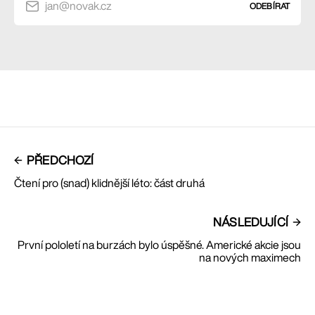
jan@novak.cz
ODEBÍRAT
PŘEDCHOZÍ
Čtení pro (snad) klidnější léto: část druhá
NÁSLEDUJÍCÍ
První pololetí na burzách bylo úspěšné. Americké akcie jsou
na nových maximech