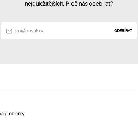
nejdůležitějších. Proč nás odebírat?
jan@novak.cz
ODEBÍRAT
 na problémy