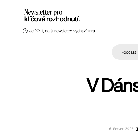
Je 20:11, další newsletter vychází zítra.
Podcast
V Dáns
16. červen 2025 |