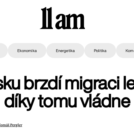
11 am
Ekonomika
Energetika
Politika
Kom
ku brzdí migraci le
díky tomu vládne
Tomáš Pergler