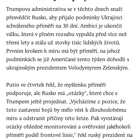
Trumpova administrativa se v těchto dnech snaží
přesvědčit Rusko, aby přijalo podmínky Ukrajinci
schváleného příměří na 30 dní. Ambicí je ukončit
válku, která v plném rozsahu vypukla před více než
třemi lety a stála už stovky tisíc lidských životů.
Prvním krokem k míru má být příměří, na jehož
podmínkách se již Američané tento týden dohodli s
ukrajinským prezidentem Volodymyrem Zelenským.
Putin ve čtvrtek řekl, že myšlenku příměří
podporuje, ale Rusko má „otázky“, které chce s
Trumpem ještě projednat. „Vycházíme z pozice, že
toto zastavení bojů by mělo vést k dlouhodobému
míru a odstranit příčiny této krize. Pak vyvstávají
otázky ohledně monitorování a ověřování jakéhokoli
příměří podél frontové linie,“ řekl ruský prezident na