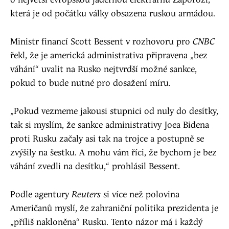
o největší evropskou jadernou elektrárnu Záporoží,
která je od počátku války obsazena ruskou armádou.
Ministr financí Scott Bessent v rozhovoru pro
CNBC
řekl, že je americká administrativa připravena „bez
váhání“ uvalit na Rusko nejtvrdší možné sankce,
pokud to bude nutné pro dosažení míru.
„Pokud vezmeme jakousi stupnici od nuly do desítky,
tak si myslím, že sankce administrativy Joea Bidena
proti Rusku začaly asi tak na trojce a postupně se
zvýšily na šestku. A mohu vám říci, že bychom je bez
váhání zvedli na desítku,“ prohlásil Bessent.
Podle agentury
Reuters
si více než polovina
Američanů myslí, že zahraniční politika prezidenta je
„příliš nakloněna“ Rusku. Tento názor má i každý