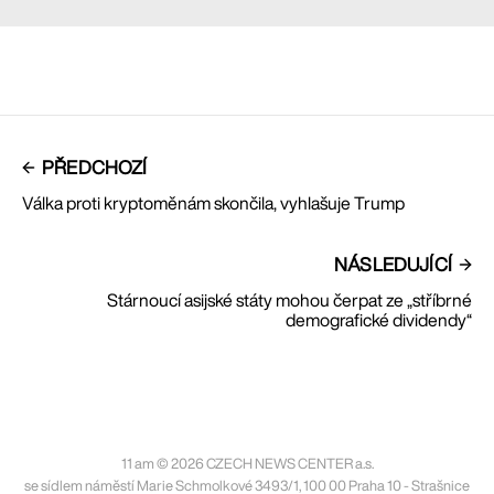
PŘEDCHOZÍ
Válka proti kryptoměnám skončila, vyhlašuje Trump
NÁSLEDUJÍCÍ
Stárnoucí asijské státy mohou čerpat ze „stříbrné
demografické dividendy“
11 am © 2026 CZECH NEWS CENTER a.s.
se sídlem náměstí Marie Schmolkové 3493/1, 100 00 Praha 10 - Strašnice