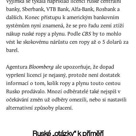
Výjimka se týkala například licencí ruské centrální
banky, Sberbank, VTB Bank, Alfa-Bank, Rosbank a
dalších. Konec přístupu k americkým bankovním
systémům nyní znamená, že se pro řadu zemí ztíží
nákup ruské ropy a plynu. Podle
CBS
by to mohlo
vést ke skokovému nárůstu cen ropy až o 5 dolarů za
barel.
Agentura
Bloomberg
ale upozorňuje, že dopad
vypršení licencí je nejasný, protože není dostatek
informací o tom, kolik ropy a plynu touto cestou
Rusko prodávalo. Mnozí odběratelé také nejspíš v
očekávání změn už odběry omezili, nebo si nastavili
alternativní způsoby placení.
Ruské „otázky“ k příměří