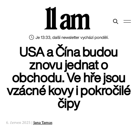
11 am
Je 13:33, další newsletter vychází pondělí.
USA a Čína budou
znovu jednat o
obchodu. Ve hře jsou
vzácné kovy i pokročilé
čipy
6. červen 2025 |
Jana Tamas