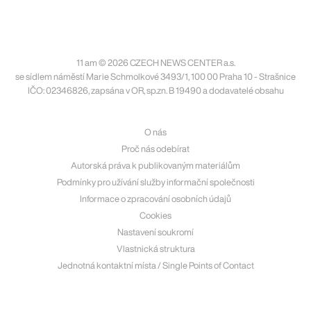
11 am © 2026 CZECH NEWS CENTER a.s.
se sídlem náměstí Marie Schmolkové 3493/1, 100 00 Praha 10 - Strašnice
IČO: 02346826, zapsána v OR, sp.zn. B 19490 a dodavatelé obsahu
O nás
Proč nás odebírat
Autorská práva k publikovaným materiálům
Podmínky pro užívání služby informační společnosti
Informace o zpracování osobních údajů
Cookies
Nastavení soukromí
Vlastnická struktura
Jednotná kontaktní místa / Single Points of Contact