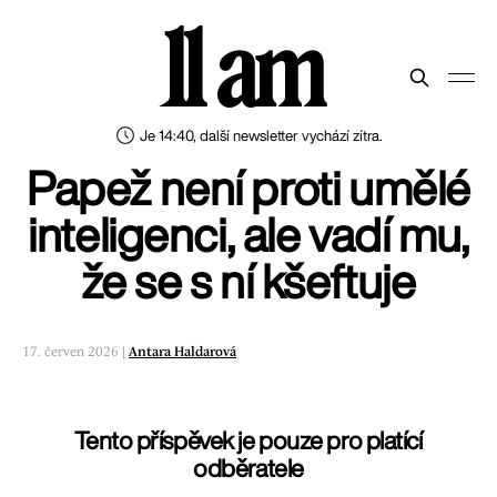
11 am
Je 14:40, další newsletter vychází zítra.
Papež není proti umělé
inteligenci, ale vadí mu,
že se s ní kšeftuje
17. červen 2026 |
Antara Haldarová
Tento příspěvek je pouze pro platící
odběratele