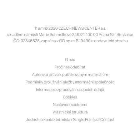
11 am © 2026 CZECH NEWS CENTER a.s.
se sídlem náměstí Marie Schmolkové 3493/1, 100 00 Praha 10 - Strašnice
IČO: 02346826, zapsána v OR, sp.zn. B 19490 a dodavatelé obsahu
O nás
Proč nás odebírat
Autorská práva k publikovaným materiálům
Podmínky pro užívání služby informační společnosti
Informace o zpracování osobních údajů
Cookies
Nastavení soukromí
Vlastnická struktura
Jednotná kontaktní místa / Single Points of Contact