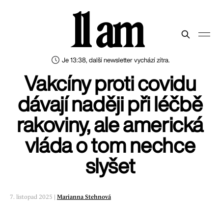
11 am
Je 13:38, další newsletter vychází zítra.
Vakcíny proti covidu
dávají naději při léčbě
rakoviny, ale americká
vláda o tom nechce
slyšet
7. listopad 2025 |
Marianna Stehnová