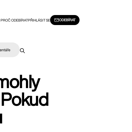
ODEBÍRAT
PROČ ODEBÍRAT
PŘIHLÁSIT SE
entáře
 mohly
. Pokud
u