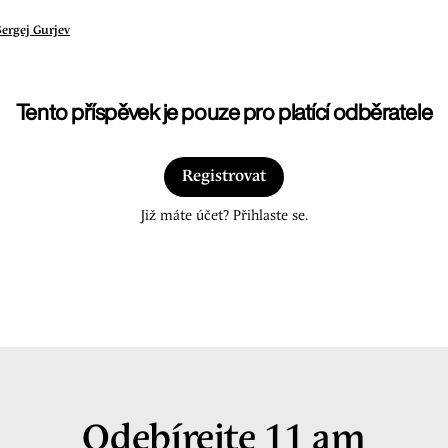
Sergej Gurjev
Tento příspěvek je pouze pro platící odběratele
Registrovat
Již máte účet? Přihlaste se.
Odebírejte 11 am