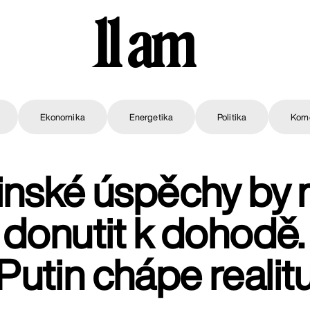
11 am
Ekonomika
Energetika
Politika
Kom
inské úspěchy by
donutit k dohodě
Putin chápe realit