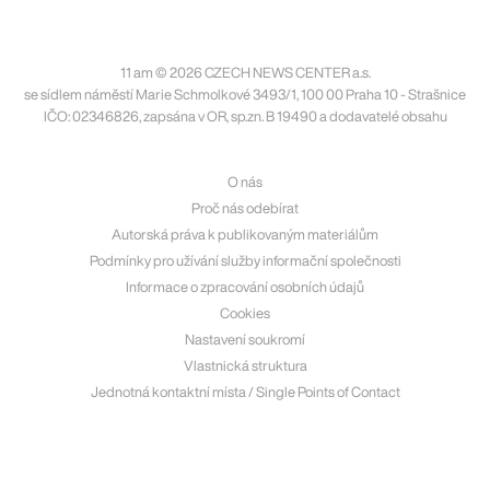
11 am © 2026 CZECH NEWS CENTER a.s.
se sídlem náměstí Marie Schmolkové 3493/1, 100 00 Praha 10 - Strašnice
IČO: 02346826, zapsána v OR, sp.zn. B 19490 a dodavatelé obsahu
O nás
Proč nás odebírat
Autorská práva k publikovaným materiálům
Podmínky pro užívání služby informační společnosti
Informace o zpracování osobních údajů
Cookies
Nastavení soukromí
Vlastnická struktura
Jednotná kontaktní místa / Single Points of Contact