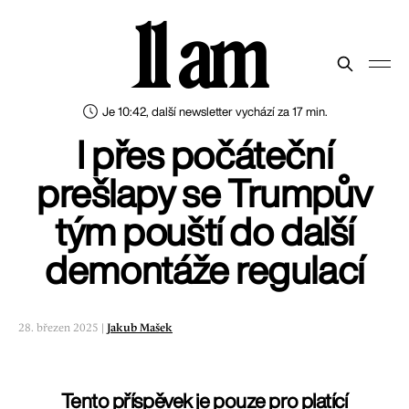
11 am
Je 10:42, další newsletter vychází za 17 min.
I přes počáteční
prešlapy se Trumpův
tým pouští do další
demontáže regulací
28. březen 2025 |
Jakub Mašek
Tento příspěvek je pouze pro platící