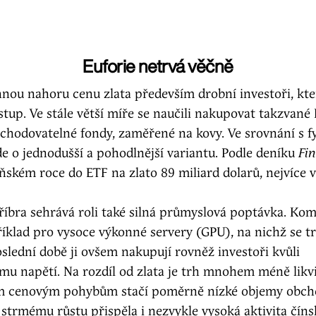
Euforie netrvá věčně
nou nahoru cenu zlata především drobní investoři, kteř
zestup. Ve stále větší míře se naučili nakupovat takzvané 
chodovatelné fondy, zaměřené na kovy. Ve srovnání s 
e o jednodušší a pohodlnější variantu. Podle deníku
Fin
oňském roce do ETF na zlato 89 miliard dolarů, nejvíce v 
říbra sehrává roli také silná průmyslová poptávka. Kom
íklad pro vysoce výkonné servery (GPU), na nichž se tr
slední době ji ovšem nakupují rovněž investoři kvůli
mu napětí. Na rozdíl od zlata je trh mnohem méně likvi
m cenovým pohybům stačí poměrně nízké objemy obch
strmému růstu přispěla i nezvykle vysoká aktivita čín