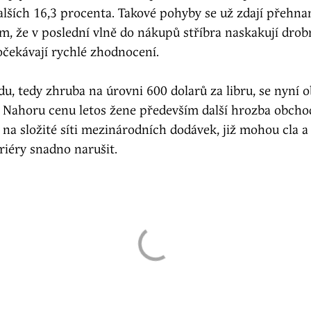
alších 16,3 procenta. Takové pohyby se už zdají přehna
tím, že v poslední vlně do nákupů stříbra naskakují drob
 očekávají rychlé zhodnocení.
du, tedy zhruba na úrovni 600 dolarů za libru, se nyní 
 Nahoru cenu letos žene především další hrozba obcho
 na složité síti mezinárodních dodávek, již mohou cla a 
riéry snadno narušit.