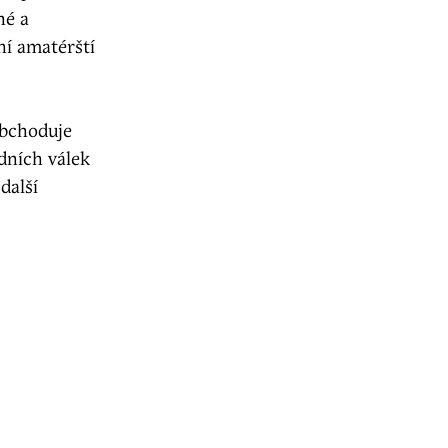
né a
ní amatérští
obchoduje
dních válek
další