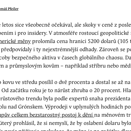
máš Pfeiler
e letos sice všeobecně očekával, ale skoky v ceně z pos
ením i pro insidery. V atmosféře rostoucí geopolitické 
merické měny
prolomila cena hranici 5200 dolarů (105 t
ž předpovídaly i ty nejextrémnější odhady. Zároveň se p
 coby bezpečného aktiva v časech globálního chaosu. Da
m a průmyslovým kovům – například stříbru nebo mědi
 kovu ve středu posílil o dvě procenta a dostal se až n
. Od začátku roku je to nárůst zhruba o 20 procent. Hl
růstového trendu byla podle expertů snaha prezident
rolu nad Grónskem. Výprodeji v uplynulých hodinách p
pův celkem bezstarostný postoj k dění
na měnovém tr
úterý prohlásil, že si nemyslí, že by oslabení dolaru byl