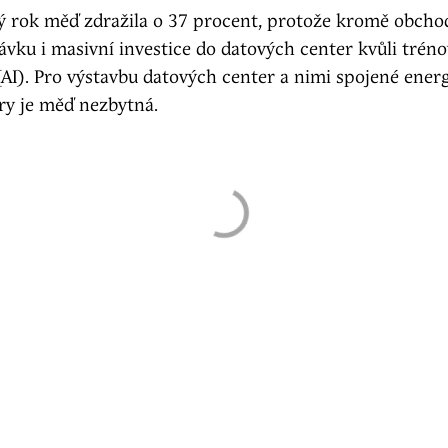
ký rok měď zdražila o 37 procent, protože kromě obcho
ávku i masivní investice do datových center kvůli trén
(AI). Pro výstavbu datových center a nimi spojené ener
ury je měď nezbytná.