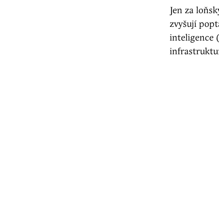
Jen za loňs
zvyšují popt
inteligence 
infrastrukt