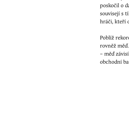
poskočil o d
souvisejí s 
hráči, kteří
Poblíž rekor
rovněž měď.
– měď závisí
obchodní ba