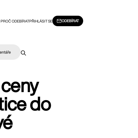
ODEBÍRAT
PROČ ODEBÍRAT
PŘIHLÁSIT SE
entáře
 ceny
stice do
vé