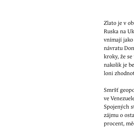
Zlato je v o
Ruska na Ukr
vnímají jako
návratu Don
kroky, že se
nakolik je b
loni zhodnot
Smršť geopol
ve Venezuel
Spojených st
zájmu o osta
procent, mě