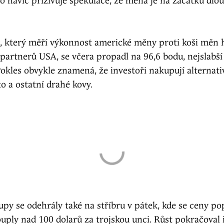
 navíc přiživuje spekulace, že měna je na začátku dlo
x, který měří výkonnost americké měny proti koši měn 
partnerů USA, se včera propadl na 96,6 bodu, nejslabš
okles obvykle znamená, že investoři nakupují alternati
o a ostatní drahé kovy.
py se odehrály také na stříbru v pátek, kde se ceny po
ouply nad 100 dolarů za trojskou unci. Růst pokračoval i