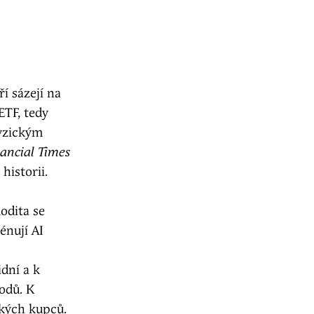
í sázejí na
ETF, tedy
fyzickým
ancial Times
historii.
odita se
énují AI
dní a k
odů. K
ských kupců.