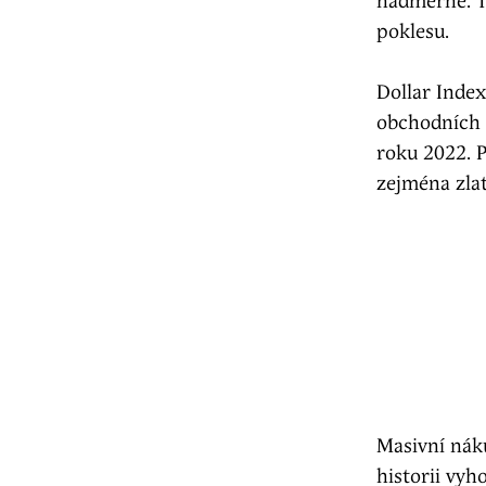
nadměrné. To
poklesu.
Dollar Inde
obchodních 
roku 2022. P
zejména zlat
Masivní náku
historii vyh