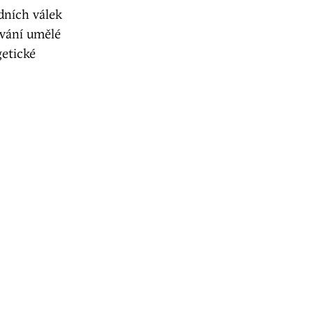
dních válek
ování umělé
getické