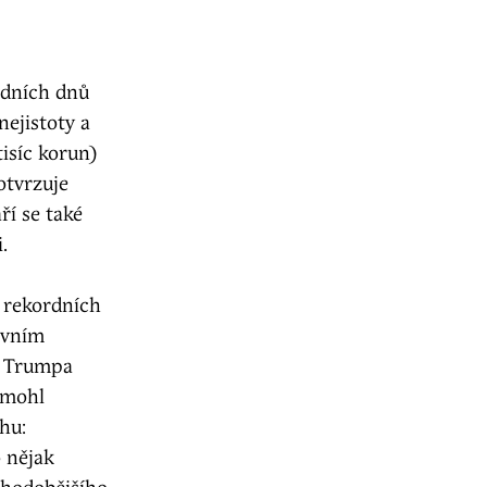
ledních dnů
nejistoty a
isíc korun)
otvrzuje
ří se také
.
a rekordních
avním
a Trumpa
omohl
hu:
o nějak