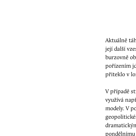
Aktuálně táh
její další v
burzovně ob
pořízením jd
přiteklo v l
V případě st
využívá např
modely. V po
geopolitické
dramatický
pondělnímu 