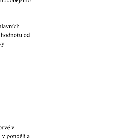
uhodobějšího
hlavních
í hodnotu od
vy –
prvé v
 v pondělí a