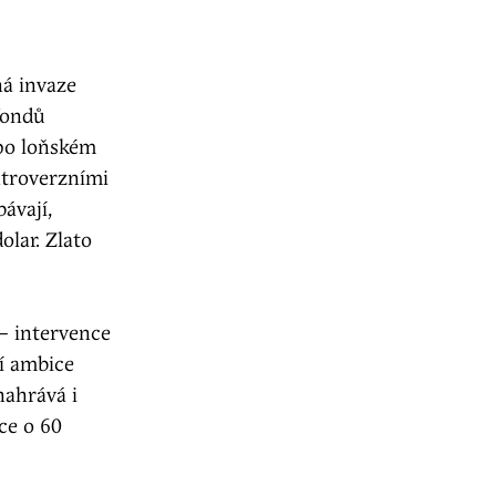
ná invaze
fondů
 po loňském
ntroverzními
ávají,
olar. Zlato
 – intervence
í ambice
nahrává i
ce o 60