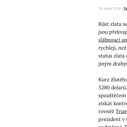
28. leden 2026 |
To
Růst zlata s
jsou překvap
slábnoucí a
rychleji, ne
status zlata
jiným drahý
Kurz žlutého
5280 dolarů
spouštěčem 
získat kont
rovněž
Trum
prezident v 