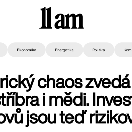
11 am
Ekonomika
Energetika
Politika
Kom
ický chaos zvedá
stříbra i mědi. Inve
ovů jsou teď riziko