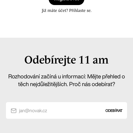
Již máte účet? Přihlaste se.
Odebírejte 11 am
Rozhodování začíná u informací: Mějte přehled o
těch nejdůležitějších. Proč nás odebírat?
jan@novak.cz
ODEBÍRAT