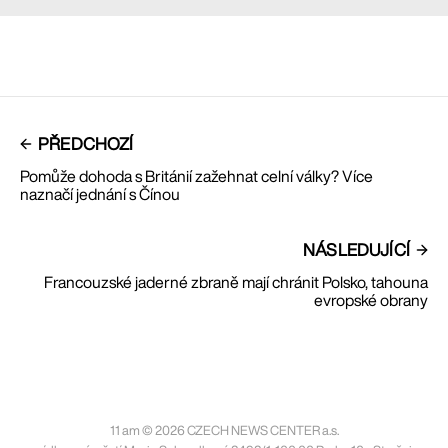
PŘEDCHOZÍ
Pomůže dohoda s Británií zažehnat celní války? Více
naznačí jednání s Čínou
NÁSLEDUJÍCÍ
Francouzské jaderné zbraně mají chránit Polsko, tahouna
evropské obrany
11 am © 2026 CZECH NEWS CENTER a.s.