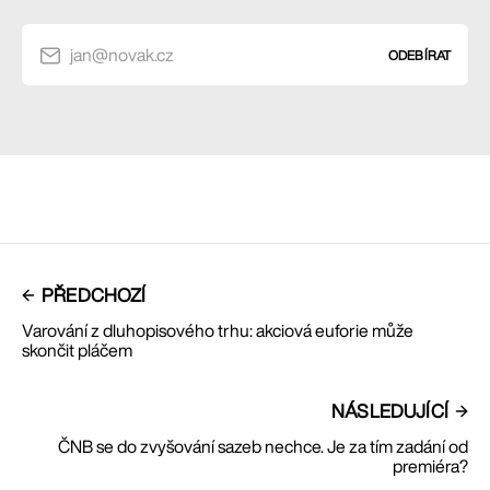
jan@novak.cz
ODEBÍRAT
PŘEDCHOZÍ
Varování z dluhopisového trhu: akciová euforie může
skončit pláčem
NÁSLEDUJÍCÍ
ČNB se do zvyšování sazeb nechce. Je za tím zadání od
premiéra?