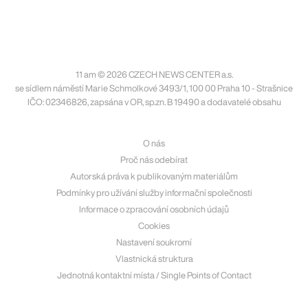
11 am © 2026 CZECH NEWS CENTER a.s.
se sídlem náměstí Marie Schmolkové 3493/1, 100 00 Praha 10 - Strašnice
IČO: 02346826, zapsána v OR, sp.zn. B 19490 a dodavatelé obsahu
O nás
Proč nás odebírat
Autorská práva k publikovaným materiálům
Podmínky pro užívání služby informační společnosti
Informace o zpracování osobních údajů
Cookies
Nastavení soukromí
Vlastnická struktura
Jednotná kontaktní místa / Single Points of Contact