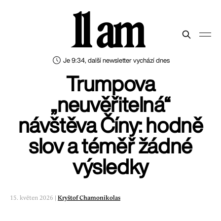
11 am
Je 9:34, další newsletter vychází dnes
Trumpova
„neuvěřitelná“
návštěva Číny: hodně
slov a téměř žádné
výsledky
15. květen 2026 |
Kryštof Chamonikolas