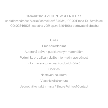
11 am © 2026 CZECH NEWS CENTER a.s.
se sídlem náměstí Marie Schmolkové 3493/1, 100 00 Praha 10 - Strašnice
IČO: 02346826, zapsána v OR, sp.zn. B 19490 a dodavatelé obsahu
O nás
Proč nás odebírat
Autorská práva k publikovaným materiálům
Podmínky pro užívání služby informační společnosti
Informace o zpracování osobních údajů
Cookies
Nastavení soukromí
Vlastnická struktura
Jednotná kontaktní místa / Single Points of Contact