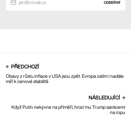
jan@novak.cz
ODEBÍRAT
PŘEDCHOZÍ
Obavy z růstu inflace v USA jsou zpět. Evropa zatím i nadále
míří k cenové stabilitě
NÁSLEDUJÍCÍ
Když Putin nekývne na příměří, hrozí mu Trump sankcemi
na ropu