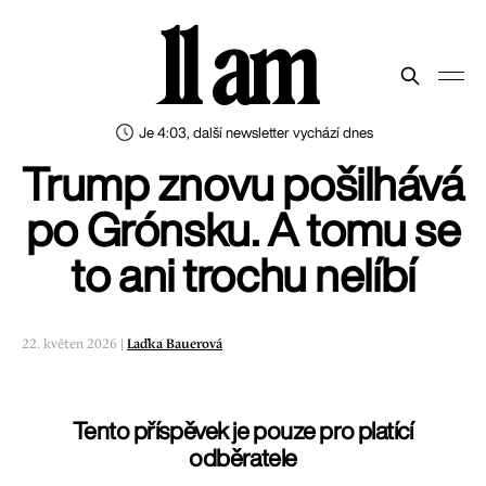
11 am
Je 4:03, další newsletter vychází dnes
Trump znovu pošilhává
po Grónsku. A tomu se
to ani trochu nelíbí
22. květen 2026 |
Laďka Bauerová
Tento příspěvek je pouze pro platící
odběratele