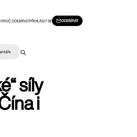
ODEBÍRAT
PROČ ODEBÍRAT
PŘIHLÁSIT SE
entáře
“ síly
Čína i