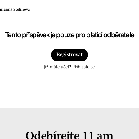
rianna Stehnová
Tento příspěvek je pouze pro platící odběratele
Registrovat
Již máte účet? Přihlaste se.
Odebírejte 11 am