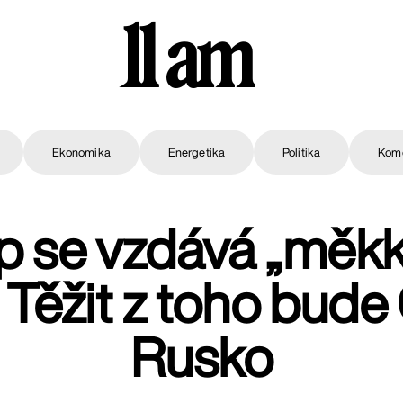
11 am
Ekonomika
Energetika
Politika
Kom
 se vzdává „měkké
Těžit z toho bude 
Rusko