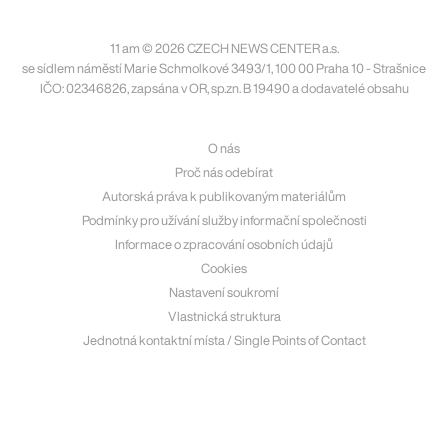
11 am © 2026 CZECH NEWS CENTER a.s.
se sídlem náměstí Marie Schmolkové 3493/1, 100 00 Praha 10 - Strašnice
IČO: 02346826, zapsána v OR, sp.zn. B 19490 a dodavatelé obsahu
O nás
Proč nás odebírat
Autorská práva k publikovaným materiálům
Podmínky pro užívání služby informační společnosti
Informace o zpracování osobních údajů
Cookies
Nastavení soukromí
Vlastnická struktura
Jednotná kontaktní místa / Single Points of Contact