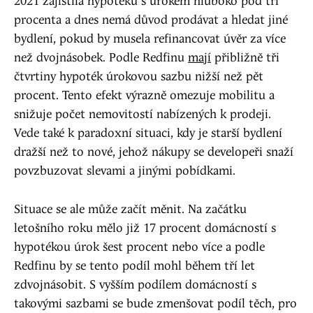
2021 zajistila hypotéku s úrokem hluboko pod tři
procenta a dnes nemá důvod prodávat a hledat jiné
bydlení, pokud by musela refinancovat úvěr za více
než dvojnásobek. Podle Redfinu
mají
přibližně tři
čtvrtiny hypoték úrokovou sazbu nižší než pět
procent. Tento efekt výrazně omezuje mobilitu a
snižuje počet nemovitostí nabízených k prodeji.
Vede také k paradoxní situaci, kdy je starší bydlení
dražší než to nové, jehož nákupy se developeři snaží
povzbuzovat slevami a jinými pobídkami.
Situace se ale může začít měnit. Na začátku
letošního roku mělo již 17 procent domácností s
hypotékou úrok šest procent nebo více a podle
Redfinu by se tento podíl mohl během tří let
zdvojnásobit. S vyšším podílem domácností s
takovými sazbami se bude zmenšovat podíl těch, pro