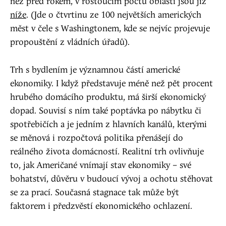
než před rokem, v rostoucím počtu oblastí jsou již
níže
. (Jde o čtvrtinu ze 100 největších amerických
měst v čele s Washingtonem, kde se nejvíc projevuje
propouštění z vládních úřadů).
Trh s bydlením je významnou částí americké
ekonomiky. I když představuje méně než pět procent
hrubého domácího produktu, má širší ekonomický
dopad. Souvisí s ním také poptávka po nábytku či
spotřebičích a je jedním z hlavních kanálů, kterými
se měnová i rozpočtová politika přenášejí do
reálného života domácností. Realitní trh ovlivňuje
to, jak Američané vnímají stav ekonomiky – své
bohatství, důvěru v budoucí vývoj a ochotu stěhovat
se za prací. Současná stagnace tak může být
faktorem i předzvěstí ekonomického ochlazení.