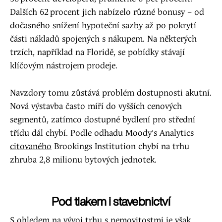
Dalších 62 procent jich nabízelo různé bonusy – od
dočasného snížení hypoteční sazby až po pokrytí
části nákladů spojených s nákupem. Na některých
trzích, například na Floridě, se pobídky stávají
klíčovým nástrojem prodeje.
Navzdory tomu zůstává problém dostupnosti akutní.
Nová výstavba často míří do vyšších cenových
segmentů, zatímco dostupné bydlení pro střední
třídu dál chybí. Podle odhadu Moody’s Analytics
citovaného
Brookings Institution chybí na trhu
zhruba 2,8 milionu bytových jednotek.
Pod tlakem i stavebnictví
S ohledem na vývoj trhu s nemovitostmi je však