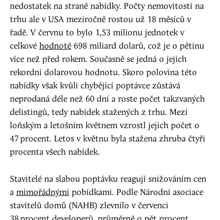
nedostatek na straně nabídky. Počty nemovitostí na
trhu ale v USA meziročně rostou už 18 měsíců v
řadě. V červnu to bylo 1,53 milionu jednotek v
celkové
hodnotě
698 miliard dolarů, což je o pětinu
více než před rokem. Současně se jedná o jejich
rekordní dolarovou hodnotu. Skoro polovina této
nabídky však kvůli chybějící poptávce zůstává
neprodaná déle než 60 dní a roste počet takzvaných
delistingů, tedy nabídek stažených z trhu. Mezi
loňským a letošním květnem vzrostl jejich počet o
47 procent. Letos v květnu byla stažena zhruba čtyři
procenta všech nabídek.
Stavitelé na slabou poptávku reagují snižováním cen
a
mimořádnými
pobídkami. Podle Národní asociace
stavitelů domů (NAHB) zlevnilo v červenci
38 procent developerů, průměrně o pět procent.