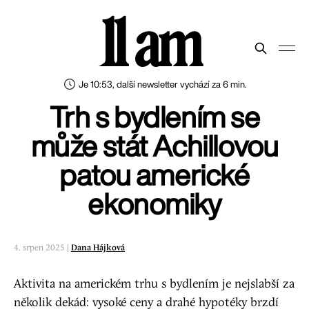
11 am
Je 10:53, další newsletter vychází za 6 min.
Trh s bydlením se
může stát Achillovou
patou americké
ekonomiky
4. srpen 2025 |
Dana Hájková
Aktivita na americkém trhu s bydlením je nejslabší za
několik dekád: vysoké ceny a drahé hypotéky brzdí