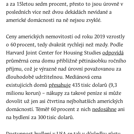
a za 15letou sedm procent, přesto to jsou úrovně v
posledních více než dvou dekádách nevídané a
americké domácnosti na ně nejsou zvyklé.
Ceny amerických nemovitostí od roku 2019 vzrostly
o 60 procent, tedy dvakrát rychleji než mzdy. Podle
Harvard Joint Center for Housing Studies
odpovídá
průměrná cena domu přibližně pětinásobku ročního
příjmu, což je výrazně nad úrovní považovanou za
dlouhodobě udržitelnou. Mediánová cena
existujících domů
přesahuje
435 tisíc dolarů (9,3
milionu korun) – nákupy za takové peníze si může
dovolit už jen asi čtvrtina nejbohatších amerických
domácností. Téměř 60 procent z nich
nedosáhne
ani
na bydlení za 300 tisíc dolarů.