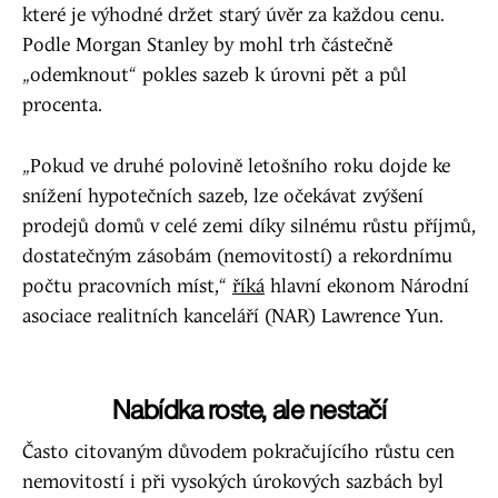
které je výhodné držet starý úvěr za každou cenu.
Podle Morgan Stanley by mohl trh částečně
„odemknout“ pokles sazeb k úrovni pět a půl
procenta.
„Pokud ve druhé polovině letošního roku dojde ke
snížení hypotečních sazeb, lze očekávat zvýšení
prodejů domů v celé zemi díky silnému růstu příjmů,
dostatečným zásobám (nemovitostí) a rekordnímu
počtu pracovních míst,“
říká
hlavní ekonom Národní
asociace realitních kanceláří (NAR) Lawrence Yun.
Nabídka roste, ale nestačí
Často citovaným důvodem pokračujícího růstu cen
nemovitostí i při vysokých úrokových sazbách byl