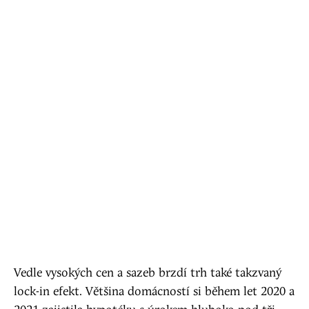
Vedle vysokých cen a sazeb brzdí trh také takzvaný
lock-in efekt. Většina domácností si během let 2020 a