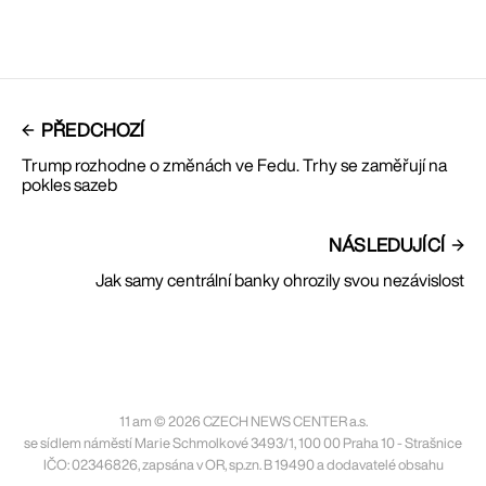
PŘEDCHOZÍ
Trump rozhodne o změnách ve Fedu. Trhy se zaměřují na
pokles sazeb
NÁSLEDUJÍCÍ
Jak samy centrální banky ohrozily svou nezávislost
11 am © 2026 CZECH NEWS CENTER a.s.
se sídlem náměstí Marie Schmolkové 3493/1, 100 00 Praha 10 - Strašnice
IČO: 02346826, zapsána v OR, sp.zn. B 19490 a dodavatelé obsahu