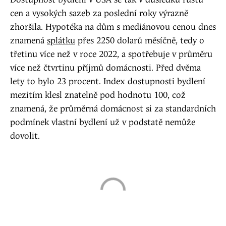
Dostupnost bydlení v USA se tak v důsledku růstu
cen a vysokých sazeb za poslední roky výrazně
zhoršila. Hypotéka na dům s mediánovou cenou dnes
znamená
splátku
přes 2250 dolarů měsíčně, tedy o
třetinu více než v roce 2022, a spotřebuje v průměru
více než čtvrtinu příjmů domácnosti. Před dvěma
lety to bylo 23 procent. Index dostupnosti bydlení
mezitím klesl znatelně pod hodnotu 100, což
znamená, že průměrná domácnost si za standardních
podmínek vlastní bydlení už v podstatě nemůže
dovolit.