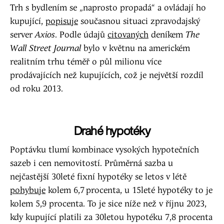
Trh s bydlením se „naprosto propadá“ a ovládají ho
kupující,
popisuje
současnou situaci zpravodajský
server
Axios
. Podle údajů
citovaných
deníkem
The
Wall Street Journal
bylo v květnu na americkém
realitním trhu téměř o půl milionu více
prodávajících než kupujících, což je největší rozdíl
od roku 2013.
Drahé hypotéky
Poptávku tlumí kombinace vysokých hypotečních
sazeb i cen nemovitostí. Průměrná sazba u
nejčastější 30leté fixní hypotéky se letos v létě
pohybuje
kolem 6,7 procenta, u 15leté hypotéky to je
kolem 5,9 procenta. To je sice níže než v říjnu 2023,
kdy kupující platili za 30letou hypotéku 7,8 procenta