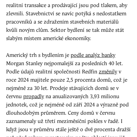
realitní transakce a prodávající jsou pod tlakem, aby
zlevnili. Stavebnictví se navíc potýká s nedostatkem
pracovníků a se zdražením stavebních materiálů
kvůli novým clům. Sektor bydlení se tak může stát
slabým místem americké ekonomiky.
Americký trh s bydlením je
podle analýz banky
Morgan Stanley nejpomalejší za posledních 40 let.
Podle údajů realitní společnosti Redfin
změnily
v
roce 2024 majitele pouze 2,5 procenta domů, což je
nejméně za 30 let. Prodeje stávajících domů se v
červnu
propadly
na anualizovaných 3,93 milionu
jednotek, což je nejméně od září 2024 a výrazně pod
dlouhodobým průměrem. Ceny domů v červnu
zaznamenaly už třetí meziměsíční pokles v řadě. I
když jsou v průměru stále ještě o dvě procenta dražší