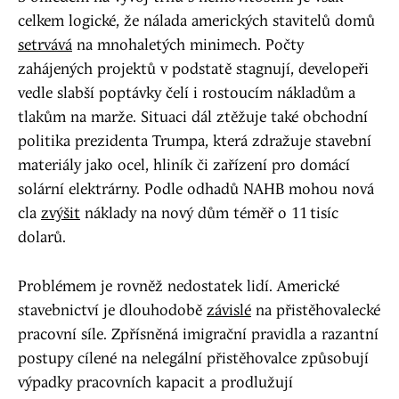
celkem logické, že nálada amerických stavitelů domů
setrvává
na mnohaletých minimech. Počty
zahájených projektů v podstatě stagnují, developeři
vedle slabší poptávky čelí i rostoucím nákladům a
tlakům na marže. Situaci dál ztěžuje také obchodní
politika prezidenta Trumpa, která zdražuje stavební
materiály jako ocel, hliník či zařízení pro domácí
solární elektrárny. Podle odhadů NAHB mohou nová
cla
zvýšit
náklady na nový dům téměř o 11 tisíc
dolarů.
Problémem je rovněž nedostatek lidí. Americké
stavebnictví je dlouhodobě
závislé
na přistěhovalecké
pracovní síle. Zpřísněná imigrační pravidla a razantní
postupy cílené na nelegální přistěhovalce způsobují
výpadky pracovních kapacit a prodlužují