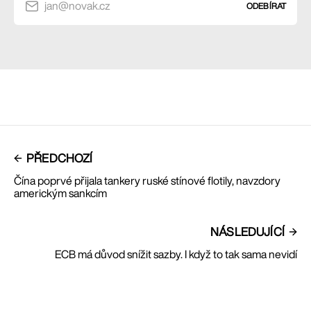
jan@novak.cz
ODEBÍRAT
PŘEDCHOZÍ
Čína poprvé přijala tankery ruské stínové flotily, navzdory
americkým sankcím
NÁSLEDUJÍCÍ
ECB má důvod snížit sazby. I když to tak sama nevidí