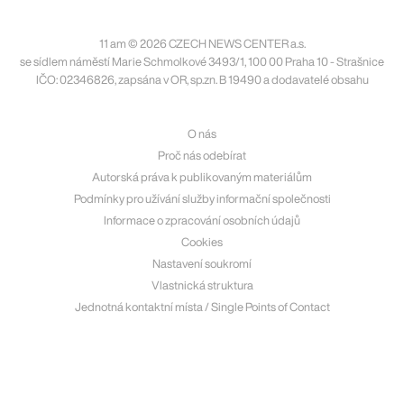
11 am © 2026 CZECH NEWS CENTER a.s.
se sídlem náměstí Marie Schmolkové 3493/1, 100 00 Praha 10 - Strašnice
IČO: 02346826, zapsána v OR, sp.zn. B 19490 a dodavatelé obsahu
O nás
Proč nás odebírat
Autorská práva k publikovaným materiálům
Podmínky pro užívání služby informační společnosti
Informace o zpracování osobních údajů
Cookies
Nastavení soukromí
Vlastnická struktura
Jednotná kontaktní místa / Single Points of Contact