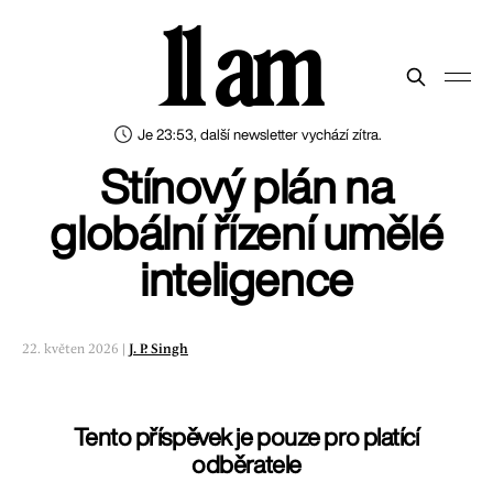
11 am
Je 23:53, další newsletter vychází zítra.
Stínový plán na
globální řízení umělé
inteligence
22. květen 2026 |
J. P. Singh
Tento příspěvek je pouze pro platící
odběratele