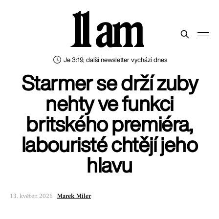
11 am
Je 3:19, další newsletter vychází dnes
Starmer se drží zuby
nehty ve funkci
britského premiéra,
labouristé chtějí jeho
hlavu
13. květen 2026 |
Marek Miler