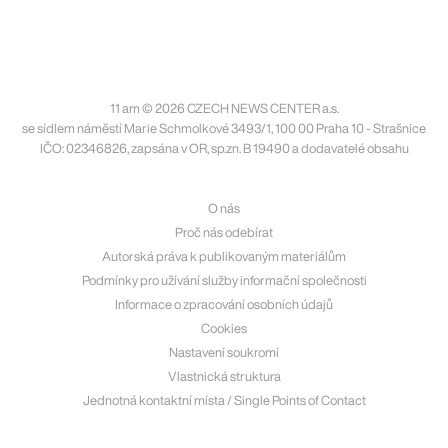
11 am © 2026 CZECH NEWS CENTER a.s.
se sídlem náměstí Marie Schmolkové 3493/1, 100 00 Praha 10 - Strašnice
IČO: 02346826, zapsána v OR, sp.zn. B 19490 a dodavatelé obsahu
O nás
Proč nás odebírat
Autorská práva k publikovaným materiálům
Podmínky pro užívání služby informační společnosti
Informace o zpracování osobních údajů
Cookies
Nastavení soukromí
Vlastnická struktura
Jednotná kontaktní místa / Single Points of Contact