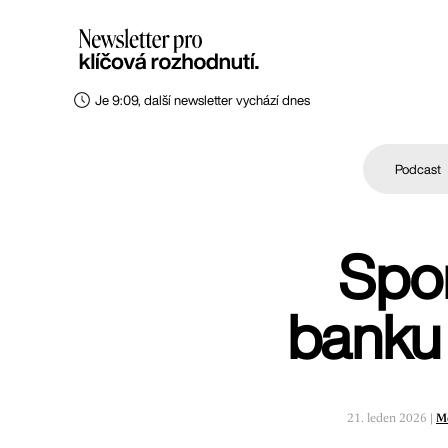
Je 9:09, další newsletter vychází dnes
Podcast
Spor
banku 
21. leden 2026 |
M