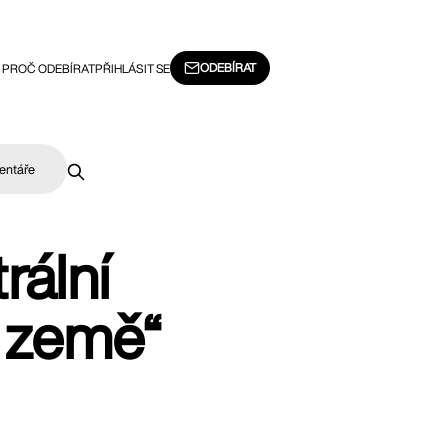
ODEBÍRAT
PROČ ODEBÍRAT
PŘIHLÁSIT SE
entáře
rální
é země“