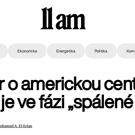
11 am
Ekonomika
Energetika
Politika
Kom
 o americkou cent
je ve fázi „spálen
ohamed A. El-Erian