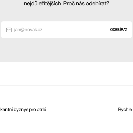
nejdůležitějších. Proč nás odebírat?
jan@novak.cz
ODEBÍRAT
kantní byznys pro otrlé
Rychle 