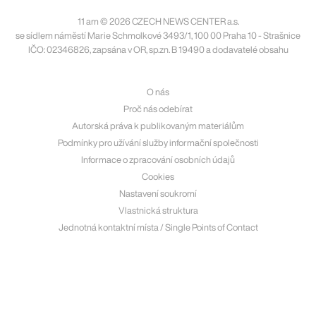
11 am © 2026 CZECH NEWS CENTER a.s.
se sídlem náměstí Marie Schmolkové 3493/1, 100 00 Praha 10 - Strašnice
IČO: 02346826, zapsána v OR, sp.zn. B 19490 a dodavatelé obsahu
O nás
Proč nás odebírat
Autorská práva k publikovaným materiálům
Podmínky pro užívání služby informační společnosti
Informace o zpracování osobních údajů
Cookies
Nastavení soukromí
Vlastnická struktura
Jednotná kontaktní místa / Single Points of Contact