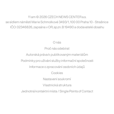
11 am © 2026 CZECH NEWS CENTER a.s.
se sídlem náměstí Marie Schmolkové 3493/1, 100 00 Praha 10 - Strašnice
IČO: 02346826, zapsána v OR, sp.zn. B 19490 a dodavatelé obsahu
O nás
Proč nás odebírat
Autorská práva k publikovaným materiálům
Podmínky pro užívání služby informační společnosti
Informace o zpracování osobních údajů
Cookies
Nastavení soukromí
Vlastnická struktura
Jednotná kontaktní místa / Single Points of Contact