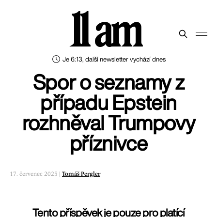
11 am
Je 6:13, další newsletter vychází dnes
Spor o seznamy z
případu Epstein
rozhněval Trumpovy
příznivce
17. červenec 2025 |
Tomáš Pergler
Tento příspěvek je pouze pro platící