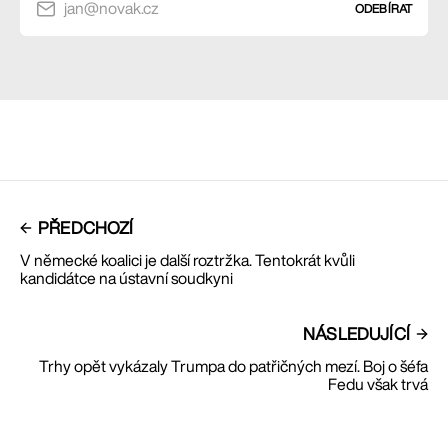
jan@novak.cz
ODEBÍRAT
PŘEDCHOZÍ
V německé koalici je další roztržka. Tentokrát kvůli
kandidátce na ústavní soudkyni
NÁSLEDUJÍCÍ
Trhy opět vykázaly Trumpa do patřičných mezí. Boj o šéfa
Fedu však trvá