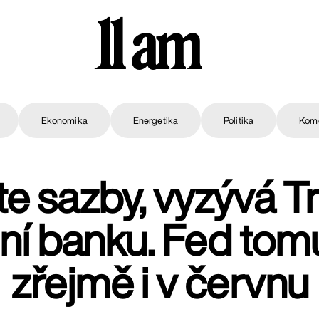
11 am
Ekonomika
Energetika
Politika
Kom
te sazby, vyzývá 
lní banku. Fed tom
zřejmě i v červnu