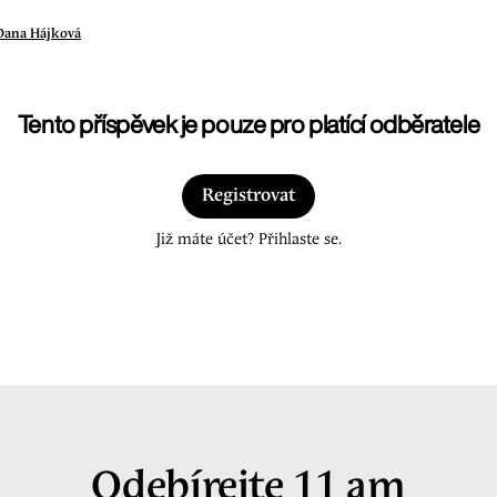
Dana Hájková
Tento příspěvek je pouze pro platící odběratele
Registrovat
Již máte účet? Přihlaste se.
Odebírejte 11 am