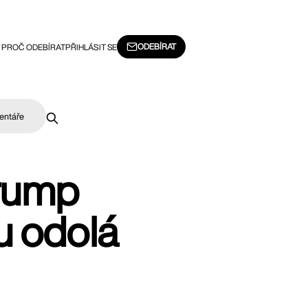
ODEBÍRAT
PROČ ODEBÍRAT
PŘIHLÁSIT SE
entáře
Trump
u odolá