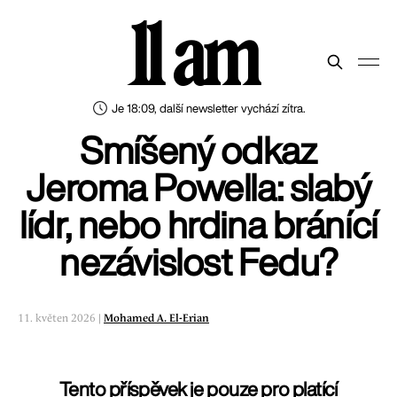
11 am
Je 18:09, další newsletter vychází zítra.
Smíšený odkaz
Jeroma Powella: slabý
lídr, nebo hrdina bránící
nezávislost Fedu?
11. květen 2026 |
Mohamed A. El-Erian
Tento příspěvek je pouze pro platící