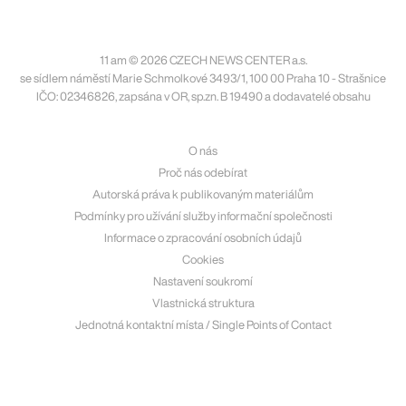
11 am © 2026 CZECH NEWS CENTER a.s.
se sídlem náměstí Marie Schmolkové 3493/1, 100 00 Praha 10 - Strašnice
IČO: 02346826, zapsána v OR, sp.zn. B 19490 a dodavatelé obsahu
O nás
Proč nás odebírat
Autorská práva k publikovaným materiálům
Podmínky pro užívání služby informační společnosti
Informace o zpracování osobních údajů
Cookies
Nastavení soukromí
Vlastnická struktura
Jednotná kontaktní místa / Single Points of Contact