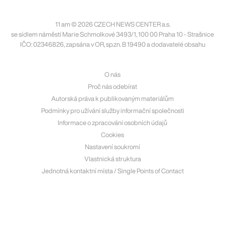
11 am © 2026 CZECH NEWS CENTER a.s.
se sídlem náměstí Marie Schmolkové 3493/1, 100 00 Praha 10 - Strašnice
IČO: 02346826, zapsána v OR, sp.zn. B 19490 a dodavatelé obsahu
O nás
Proč nás odebírat
Autorská práva k publikovaným materiálům
Podmínky pro užívání služby informační společnosti
Informace o zpracování osobních údajů
Cookies
Nastavení soukromí
Vlastnická struktura
Jednotná kontaktní místa / Single Points of Contact