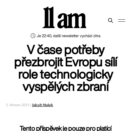
11 am
Je 22:40, další newsletter vychází zítra.
V čase potřeby
přezbrojit Evropu sílí
role technologicky
vyspělých zbraní
5. březen 2025 |
Jakub Mašek
Tento příspěvek je pouze pro platící