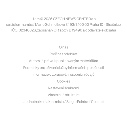
11 am © 2026 CZECH NEWS CENTER a.s.
se sídlem náměstí Marie Schmolkové 3493/1, 100 00 Praha 10 - Strašnice
IČO: 02346826, zapsána v OR, sp.zn. B 19490 a dodavatelé obsahu
O nás
Proč nás odebírat
Autorská práva k publikovaným materiálům
Podmínky pro užívání služby informační společnosti
Informace o zpracování osobních údajů
Cookies
Nastavení soukromí
Vlastnická struktura
Jednotná kontaktní místa / Single Points of Contact