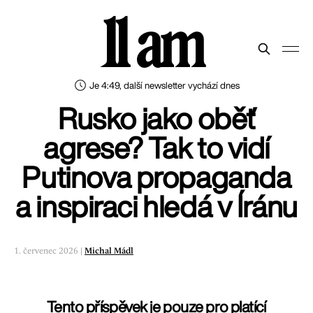
11 am
Je 4:49, další newsletter vychází dnes
Rusko jako oběť
agrese? Tak to vidí
Putinova propaganda
a inspiraci hledá v Íránu
1. červenec 2026 |
Michal Mádl
Tento příspěvek je pouze pro platící