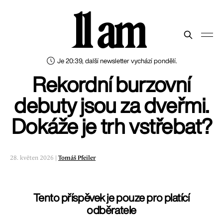
11 am
Je 20:39, další newsletter vychází pondělí.
Rekordní burzovní
debuty jsou za dveřmi.
Dokáže je trh vstřebat?
28. květen 2026 |
Tomáš Pfeiler
Tento příspěvek je pouze pro platící
odběratele