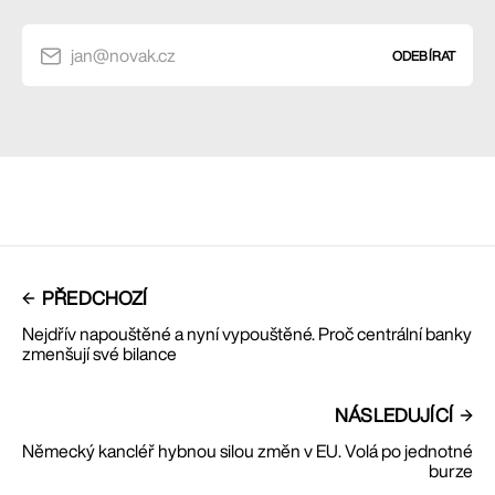
jan@novak.cz
ODEBÍRAT
PŘEDCHOZÍ
Nejdřív napouštěné a nyní vypouštěné. Proč centrální banky
zmenšují své bilance
NÁSLEDUJÍCÍ
Německý kancléř hybnou silou změn v EU. Volá po jednotné
burze