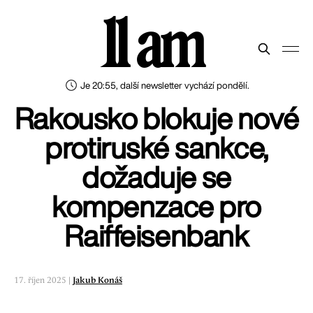
11 am
Je 20:55, další newsletter vychází pondělí.
Rakousko blokuje nové
protiruské sankce,
dožaduje se
kompenzace pro
Raiffeisenbank
17. říjen 2025 |
Jakub Konáš