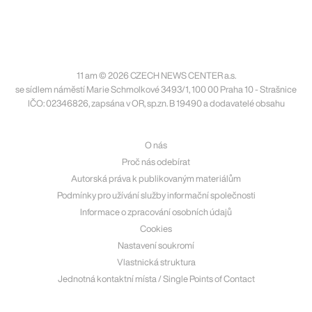
11 am © 2026 CZECH NEWS CENTER a.s.
se sídlem náměstí Marie Schmolkové 3493/1, 100 00 Praha 10 - Strašnice
IČO: 02346826, zapsána v OR, sp.zn. B 19490 a dodavatelé obsahu
O nás
Proč nás odebírat
Autorská práva k publikovaným materiálům
Podmínky pro užívání služby informační společnosti
Informace o zpracování osobních údajů
Cookies
Nastavení soukromí
Vlastnická struktura
Jednotná kontaktní místa / Single Points of Contact