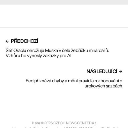
PŘEDCHOZÍ
Šéf Oraclu ohrožuje Muska v čele žebříčku miliardářů.
Vzhůru ho vynesly zakázky pro AI
NÁSLEDUJÍCÍ
Fed přiznává chyby a mění pravidla rozhodování o
úrokových sazbách
11 am © 2026 CZECH NEWS CENTER a.s.