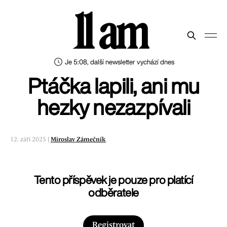
11 am
Je 5:08, další newsletter vychází dnes
Ptáčka lapili, ani mu
hezky nezazpívali
12. září 2025 |
Miroslav Zámečník
Tento příspěvek je pouze pro platící
odběratele
Registrovat