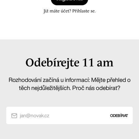
Již máte účet? Přihlaste se.
Odebírejte 11 am
Rozhodování začíná u informací: Mějte přehled o
těch nejdůležitějších. Proč nás odebírat?
jan@novak.cz
ODEBÍRAT