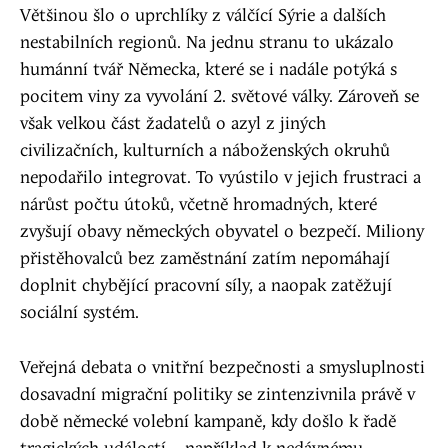
Většinou šlo o uprchlíky z válčící Sýrie a dalších
nestabilních regionů. Na jednu stranu to ukázalo
humánní tvář Německa, které se i nadále potýká s
pocitem viny za vyvolání 2. světové války. Zároveň se
však velkou část žadatelů o azyl z jiných
civilizačních, kulturních a náboženských okruhů
nepodařilo integrovat. To vyústilo v jejich frustraci a
nárůst počtu útoků, včetně hromadných, které
zvyšují obavy německých obyvatel o bezpečí. Miliony
přistěhovalců bez zaměstnání zatím nepomáhají
doplnit chybějící pracovní síly, a naopak zatěžují
sociální systém.
Veřejná debata o vnitřní bezpečnosti a smysluplnosti
dosavadní migrační politiky se zintenzivnila právě v
době německé volební kampaně, kdy došlo k řadě