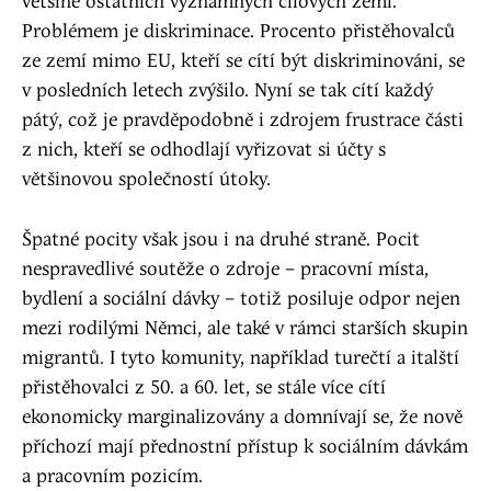
většině ostatních významných cílových zemí.
Problémem je diskriminace. Procento přistěhovalců
ze zemí mimo EU, kteří se cítí být diskriminováni, se
v posledních letech zvýšilo. Nyní se tak cítí každý
pátý, což je pravděpodobně i zdrojem frustrace části
z nich, kteří se odhodlají vyřizovat si účty s
většinovou společností útoky.
Špatné pocity však jsou i na druhé straně. Pocit
nespravedlivé soutěže o zdroje – pracovní místa,
bydlení a sociální dávky – totiž posiluje odpor nejen
mezi rodilými Němci, ale také v rámci starších skupin
migrantů. I tyto komunity, například turečtí a italští
přistěhovalci z 50. a 60. let, se stále více cítí
ekonomicky marginalizovány a domnívají se, že nově
příchozí mají přednostní přístup k sociálním dávkám
a pracovním pozicím.