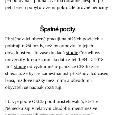
jen polovina a pouhá čtvrtina dosáhne alespoň po
pěti letech pobytu v zemi pokročilé úrovně němčiny.
Špatné pocity
Přistěhovalci obecně pracují na nižších pozicích a
pobírají nižší mzdy, než by odpovídalo jejich
dovednostem. To zase dokládá
studie
Cornellovy
univerzity, která zkoumala data z let 1984 až 2018.
Jiná
studie
od výzkumné organizace CESifo zase
shledala, že byť se zaměstnanost přistěhovalců časem
lepší, mzdové nůžky mezi nimi a původními
obyvateli se naopak rozšiřují.
I tak je podle OECD podíl přistěhovalců, kteří v
Německu žijí v relativní chudobě, menší než ve