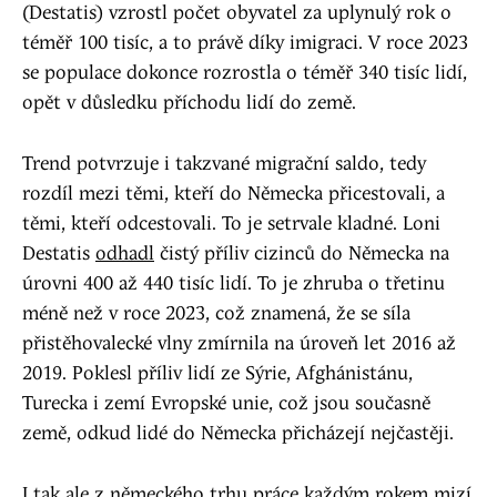
(Destatis) vzrostl počet obyvatel za uplynulý rok o
téměř 100 tisíc, a to právě díky imigraci. V roce 2023
se populace dokonce rozrostla o téměř 340 tisíc lidí,
opět v důsledku příchodu lidí do země.
Trend potvrzuje i takzvané migrační saldo, tedy
rozdíl mezi těmi, kteří do Německa přicestovali, a
těmi, kteří odcestovali. To je setrvale kladné. Loni
Destatis
odhadl
čistý příliv cizinců do Německa na
úrovni 400 až 440 tisíc lidí. To je zhruba o třetinu
méně než v roce 2023, což znamená, že se síla
přistěhovalecké vlny zmírnila na úroveň let 2016 až
2019. Poklesl příliv lidí ze Sýrie, Afghánistánu,
Turecka i zemí Evropské unie, což jsou současně
země, odkud lidé do Německa přicházejí nejčastěji.
I tak ale z německého trhu práce každým rokem mizí