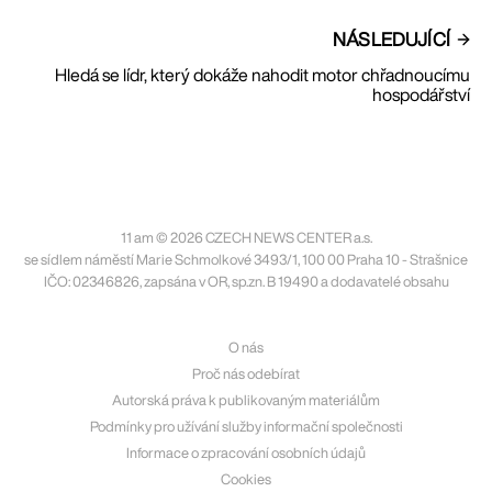
NÁSLEDUJÍCÍ
Hledá se lídr, který dokáže nahodit motor chřadnoucímu
hospodářství
11 am © 2026 CZECH NEWS CENTER a.s.
se sídlem náměstí Marie Schmolkové 3493/1, 100 00 Praha 10 - Strašnice
IČO: 02346826, zapsána v OR, sp.zn. B 19490 a dodavatelé obsahu
O nás
Proč nás odebírat
Autorská práva k publikovaným materiálům
Podmínky pro užívání služby informační společnosti
Informace o zpracování osobních údajů
Cookies