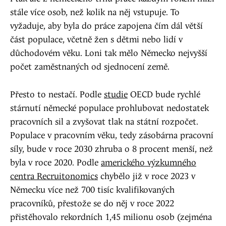
stále více osob, než kolik na něj vstupuje. To
vyžaduje, aby byla do práce zapojena čím dál větší
část populace, včetně žen s dětmi nebo lidí v
důchodovém věku. Loni tak mělo Německo nejvyšší
počet zaměstnaných od sjednocení země.
Přesto to nestačí. Podle
studie
OECD bude rychlé
stárnutí německé populace prohlubovat nedostatek
pracovních sil a zvyšovat tlak na státní rozpočet.
Populace v pracovním věku, tedy zásobárna pracovní
síly, bude v roce 2030 zhruba o 8 procent menší, než
byla v roce 2020. Podle
amerického výzkumného
centra Recruitonomics
chybělo již v roce 2023 v
Německu více než 700 tisíc kvalifikovaných
pracovníků, přestože se do něj v roce 2022
přistěhovalo rekordních 1,45 milionu osob (zejména