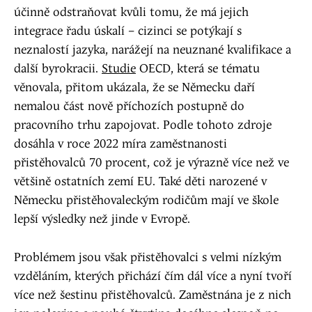
účinně odstraňovat kvůli tomu, že má jejich
integrace řadu úskalí – cizinci se potýkají s
neznalostí jazyka, narážejí na neuznané kvalifikace a
další byrokracii.
Studie
OECD, která se tématu
věnovala, přitom ukázala, že se Německu daří
nemalou část nově příchozích postupně do
pracovního trhu zapojovat. Podle tohoto zdroje
dosáhla v roce 2022 míra zaměstnanosti
přistěhovalců 70 procent, což je výrazně více než ve
většině ostatních zemí EU. Také děti narozené v
Německu přistěhovaleckým rodičům mají ve škole
lepší výsledky než jinde v Evropě.
Problémem jsou však přistěhovalci s velmi nízkým
vzděláním, kterých přichází čím dál více a nyní tvoří
více než šestinu přistěhovalců. Zaměstnána je z nich