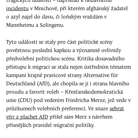
tragických událostí – například k nedávnému
incidentu
v Mnichově, při kterém afghánský žadatel
o azyl najel do davu, či loňským vraždám v
Mannheimu a Solingenu.
Tyto události se staly pro část politické scény
pověstnou poslední kapkou a významně ovlivnily
předvolební politickou scénu. Kritika dosavadního
přístupu k migraci se stala nejen ústředním tématem
kampaní krajně pravicové strany Alternative für
Deutschland (AfD), ale chopila se jí i strana hlavního
proudu a favorit voleb – Křesťanskodemokratická
unie (CDU) pod vedením Friedricha Merze, jež vede v
průzkumech volebních preferencí. Ve snaze
sebrat
vítr z plachet AfD
přišel sám Merz s návrhem
přísnějších pravidel migrační politiky.