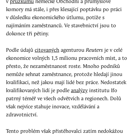
v
průzkumu
německé Obchodní a průmyslové
komory má stále, i přes klesající poptávku po práci
v důsledku ekonomického útlumu, potíže s
najímáním zaměstnanců. Ve stavebnictví jsou to
dokonce tři pětiny.
Podle údajů
citovaných
agenturou
Reuters
je v celé
ekonomice volných 1,5 milionu pracovních míst, a to
přesto, že nezaměstnanost roste. Mnoho podniků
nemůže sehnat zaměstnance, protože hledají jinou
kvalifikaci, než jakou mají lidé bez práce. Nedostatek
kvalifikovaných lidí je podle
analýzy
institutu Ifo
patrný téměř ve všech odvětvích a regionech. Dolů
však nejvíce stahuje inovace, vzdělávání a
zdravotnictví.
Tento problém však přistěhovalci zatím nedokážou