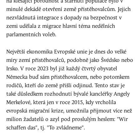
na klesající porodnost a stárnutí populace bylo v
minulé dekádě otevření země přistěhovalcům. Jejich
nezvládnutá integrace s dopady na bezpečnost v
zemi udělala z migrace hlavní téma nedělních
parlamentních voleb.
Největší ekonomika Evropské unie je dnes do velké
míry zemí přistěhovalců, podobně jako Švédsko nebo
Irsko. V roce 2023 byl již každý čtvrtý obyvatel
Německa buď sám přistěhovalcem, nebo potomkem
rodičů, kteří do země přišli odjinud. Tento stav je
také důsledkem rozhodnutí bývalé kancléřky Angely
Merkelové, která jen v roce 2015, kdy vrcholila
evropská migrační krize, umožnila přijmout více než
milion žadatelů o azyl pod proslulým heslem: "Wir
schaffen das", tj. "To zvládneme".