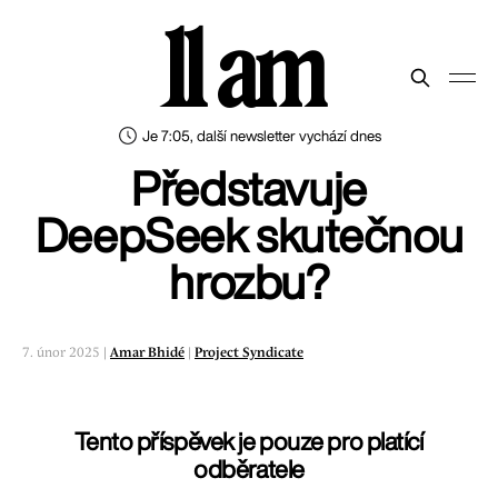
11 am
Je 7:05, další newsletter vychází dnes
Představuje
DeepSeek skutečnou
hrozbu?
7. únor 2025 |
Amar Bhidé
|
Project Syndicate
Tento příspěvek je pouze pro platící
odběratele