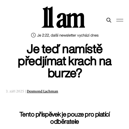
11 am
Je 2:22, další newsletter vychází dnes
Je teď namístě
předjímat krach na
burze?
3. září 2025 |
Desmond Lachman
Tento příspěvek je pouze pro platící
odběratele